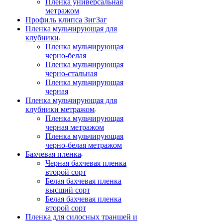
Пленка универсальная
метражом
Профиль клипса ЗигЗаг
Пленка мульчирующая для
клубники
Пленка мульчирующая
черно-белая
Пленка мульчирующая
черно-стальная
Пленка мульчирующая
черная
Пленка мульчирующая для
клубники метражом
Пленка мульчирующая
черная метражом
Пленка мульчирующая
черно-белая метражом
Бахчевая пленка
Черная бахчевая пленка
второй сорт
Белая бахчевая пленка
высший сорт
Белая бахчевая пленка
второй сорт
Пленка для силосных траншей и