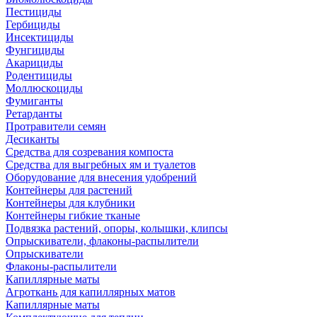
Пестициды
Гербициды
Инсектициды
Фунгициды
Акарициды
Родентициды
Моллюскоциды
Фумиганты
Ретарданты
Протравители семян
Десиканты
Средства для созревания компоста
Средства для выгребных ям и туалетов
Оборудование для внесения удобрений
Контейнеры для растений
Контейнеры для клубники
Контейнеры гибкие тканые
Подвязка растений, опоры, колышки, клипсы
Опрыскиватели, флаконы-распылители
Опрыскиватели
Флаконы-распылители
Капиллярные маты
Агроткань для капиллярных матов
Капиллярные маты