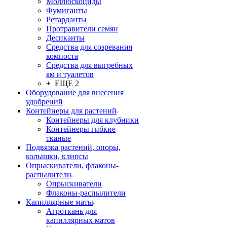
Моллюскоциды
Фумиганты
Ретарданты
Протравители семян
Десиканты
Средства для созревания
компоста
Средства для выгребных
ям и туалетов
+ ЕЩЕ 2
Оборудование для внесения
удобрений
Контейнеры для растений
Контейнеры для клубники
Контейнеры гибкие
тканые
Подвязка растений, опоры,
колышки, клипсы
Опрыскиватели, флаконы-
распылители
Опрыскиватели
Флаконы-распылители
Капиллярные маты
Агроткань для
капиллярных матов