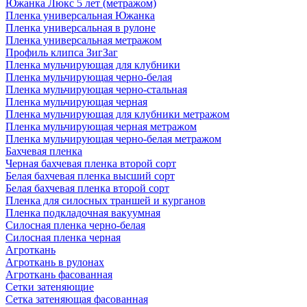
Южанка Люкс 5 лет (метражом)
Пленка универсальная Южанка
Пленка универсальная в рулоне
Пленка универсальная метражом
Профиль клипса ЗигЗаг
Пленка мульчирующая для клубники
Пленка мульчирующая черно-белая
Пленка мульчирующая черно-стальная
Пленка мульчирующая черная
Пленка мульчирующая для клубники метражом
Пленка мульчирующая черная метражом
Пленка мульчирующая черно-белая метражом
Бахчевая пленка
Черная бахчевая пленка второй сорт
Белая бахчевая пленка высший сорт
Белая бахчевая пленка второй сорт
Пленка для силосных траншей и курганов
Пленка подкладочная вакуумная
Силосная пленка черно-белая
Силосная пленка черная
Агроткань
Агроткань в рулонах
Агроткань фасованная
Сетки затеняющие
Сетка затеняющая фасованная