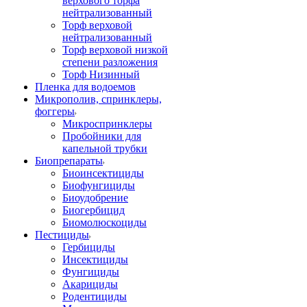
верхового торфа
нейтрализованный
Торф верховой
нейтрализованный
Торф верховой низкой
степени разложения
Торф Низинный
Пленка для водоемов
Микрополив, спринклеры,
фоггеры
Микроспринклеры
Пробойники для
капельной трубки
Биопрепараты
Биоинсектициды
Биофунгициды
Биоудобрение
Биогербицид
Биомолюскоциды
Пестициды
Гербициды
Инсектициды
Фунгициды
Акарициды
Родентициды