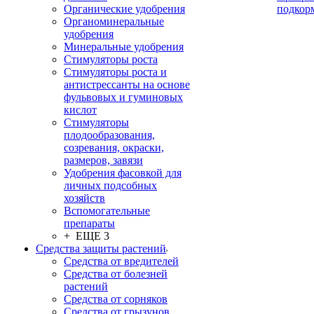
Органические удобрения
подкор
Органоминеральные
удобрения
Минеральные удобрения
Стимуляторы роста
Стимуляторы роста и
антистрессанты на основе
фульвовых и гуминовых
кислот
Стимуляторы
плодообразования,
созревания, окраски,
размеров, завязи
Удобрения фасовкой для
личных подсобных
хозяйств
Вспомогательные
препараты
+ ЕЩЕ 3
Средства защиты растений
Средства от вредителей
Средства от болезней
растений
Средства от сорняков
Средства от грызунов