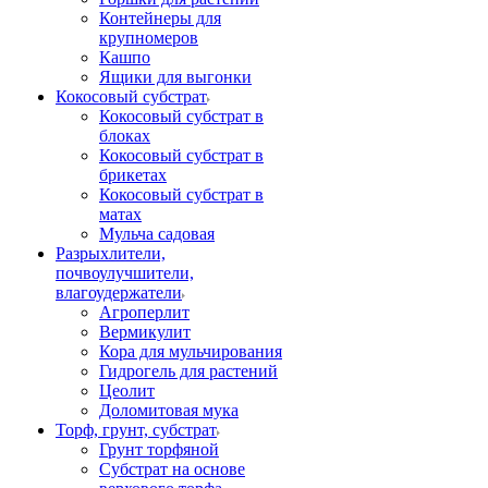
Контейнеры для
крупномеров
Кашпо
Ящики для выгонки
Кокосовый субстрат
Кокосовый субстрат в
блоках
Кокосовый субстрат в
брикетах
Кокосовый субстрат в
матах
Мульча садовая
Разрыхлители,
почвоулучшители,
влагоудержатели
Агроперлит
Вермикулит
Кора для мульчирования
Гидрогель для растений
Цеолит
Доломитовая мука
Торф, грунт, субстрат
Грунт торфяной
Субстрат на основе