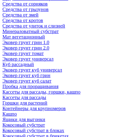
Средства от сорняков
Средства от грызунов
Средства от змей
Средства от кротов
Средства от улиток и слизней
Минераловатный субстрат
Мат вегетационный
Эковер грунт грин 1.0
Эковер грунт грин 2.0
Эковер грунт томат
Эковер грунт универсал
Куб рассадный
Эковер грунт куб универсал
Эковер грунт куб грин
Эковер грунт куб салат
Пробка для проращивания
Кассеты для рассады, горшки, кашпо
Кассеты для рассады
Горшки для растений
Контейнеры для крупномеров
Кашпо
Ящики для выгонки
Кокосовый субстрат
Кокосовый субстрат в блоках
Кокосовый субстрат в брикетах