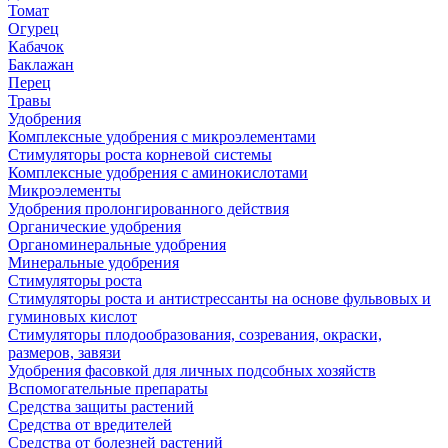
Томат
Огурец
Кабачок
Баклажан
Перец
Травы
Удобрения
Комплексные удобрения с микроэлементами
Стимуляторы роста корневой системы
Комплексные удобрения с аминокислотами
Микроэлементы
Удобрения пролонгированного действия
Органические удобрения
Органоминеральные удобрения
Минеральные удобрения
Стимуляторы роста
Стимуляторы роста и антистрессанты на основе фульвовых и
гуминовых кислот
Стимуляторы плодообразования, созревания, окраски,
размеров, завязи
Удобрения фасовкой для личных подсобных хозяйств
Вспомогательные препараты
Средства защиты растений
Средства от вредителей
Средства от болезней растений