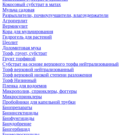
Кокосовый субстрат в матах
Мульча садовая
Разрыхлители, почвоулучшители, влагоудержатели
Агроперлит
Вермикулит
Кора для мульчирования
Гидрогель для растений
Цеолит
Доломитовая мука
Торф, грунт, субстрат
Грунт торфяной
Субстрат на основе верхового торфа нейтрализованный
Торф верховой нейтрализованный
Торф верховой низкой степени разложения
Торф Низинный
Пленка для водоемов
Микрополив, спринклеры, фоггеры
Микроспринклеры
Пробойники для капельной трубки
Биопрепараты
Биоинсектициды
Биофунгициды
Биоудобрение
Биогербицид
Биомолюскоциды