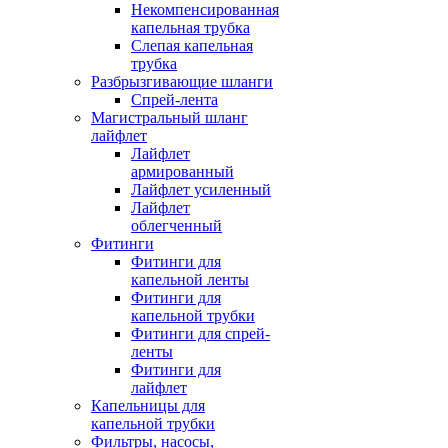
Некомпенсированная
капельная трубка
Слепая капельная
трубка
Разбрызгивающие шланги
Спрей-лента
Магистральный шланг
лайфлет
Лайфлет
армированный
Лайфлет усиленный
Лайфлет
облегченный
Фитинги
Фитинги для
капельной ленты
Фитинги для
капельной трубки
Фитинги для спрей-
ленты
Фитинги для
лайфлет
Капельницы для
капельной трубки
Фильтры, насосы,