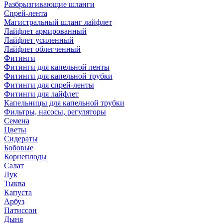
Разбрызгивающие шланги
Спрей-лента
Магистральный шланг лайфлет
Лайфлет армированный
Лайфлет усиленный
Лайфлет облегченный
Фитинги
Фитинги для капельной ленты
Фитинги для капельной трубки
Фитинги для спрей-ленты
Фитинги для лайфлет
Капельницы для капельной трубки
Фильтры, насосы, регуляторы
Семена
Цветы
Сидераты
Бобовые
Корнеплоды
Салат
Лук
Тыква
Капуста
Арбуз
Патиссон
Дыня