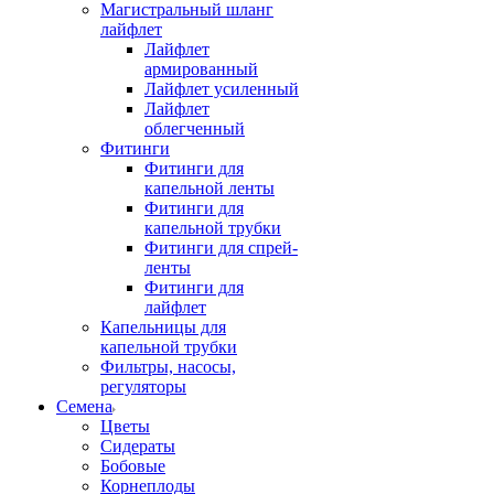
Магистральный шланг
лайфлет
Лайфлет
армированный
Лайфлет усиленный
Лайфлет
облегченный
Фитинги
Фитинги для
капельной ленты
Фитинги для
капельной трубки
Фитинги для спрей-
ленты
Фитинги для
лайфлет
Капельницы для
капельной трубки
Фильтры, насосы,
регуляторы
Семена
Цветы
Сидераты
Бобовые
Корнеплоды