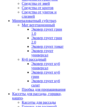
Средства от змей
Средства от кротов
Средства от улиток и
слизней
Минераловатный субстрат
Мат вегетационный
Эковер грунт грин
1.0
Эковер грунт грин
2.0
Эковер грунт томат
Эковер грунт
универсал
Куб рассадный
Эковер грунт куб
универсал
Эковер грунт куб
грин
Эковер грунт куб
салат
Пробка для проращивания
Кассеты для рассады, горшки,
кашпо
Кассеты для рассады
Горшки для растений