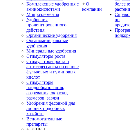
Комплексные удобрения с
О
болезн
аминокислотами
компании
растен
Микроэлементы
Справо
Удобрения
по
пролонгированного
вредит
действия
Прогр
Органические удобрения
подкор
Органоминеральные
удобрения
Минеральные удобрения
Стимуляторы роста
Стимуляторы роста и
антистрессанты на основе
фульвовых и гуминовых
кислот
Стимуляторы
плодообразования,
созревания, окраски,
размеров, завязи
Удобрения фасовкой для
личных подсобных
хозяйств
Вспомогательные
препараты
+ ЕЩЕ 3