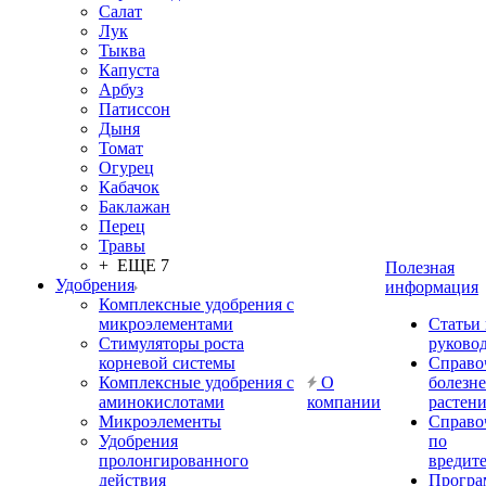
Салат
Лук
Тыква
Капуста
Арбуз
Патиссон
Дыня
Томат
Огурец
Кабачок
Баклажан
Перец
Травы
+ ЕЩЕ 7
Полезная
Удобрения
информация
Комплексные удобрения с
микроэлементами
Статьи
Стимуляторы роста
руково
корневой системы
Справо
Комплексные удобрения с
О
болезн
аминокислотами
компании
растен
Микроэлементы
Справо
Удобрения
по
пролонгированного
вредит
действия
Прогр