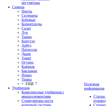
регуляторы
Семена
Цветы
Сидераты
Бобовые
Корнеплоды
Салат
Лук
Тыква
Капуста
Арбуз
Патиссон
Дыня
Томат
Огурец
Кабачок
Баклажан
Перец
Травы
+ ЕЩЕ 7
Полезная
Удобрения
информация
Комплексные удобрения с
микроэлементами
Статьи
Стимуляторы роста
руково
корневой системы
Справо