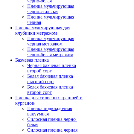
черно-белая
Пленка мульчирующая
черно-стальная
Пленка мульчирующая
черная
Пленка мульчирующая для
клубники метражом
Пленка мульчирующая
черная метражом
Пленка мульчирующая
черно-белая метражом
Бахчевая пленка
Черная бахчевая пленка
второй сорт
Белая бахчевая пленка
высший сорт
Белая бахчевая пленка
второй сорт
Пленка для силосных траншей и
курганов
Пленка подкладочная
вакуумная
Силосная пленка черно-
белая
Силосная пленка черная