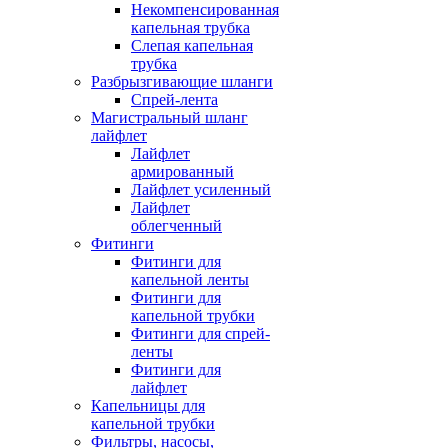
Некомпенсированная
капельная трубка
Слепая капельная
трубка
Разбрызгивающие шланги
Спрей-лента
Магистральный шланг
лайфлет
Лайфлет
армированный
Лайфлет усиленный
Лайфлет
облегченный
Фитинги
Фитинги для
капельной ленты
Фитинги для
капельной трубки
Фитинги для спрей-
ленты
Фитинги для
лайфлет
Капельницы для
капельной трубки
Фильтры, насосы,