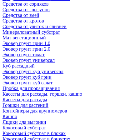
Средства от сорняков
Средства от грызунов
Средства от змей
Средства от кротов
Средства от улиток и слизней
Минераловатный субстрат
Мат вегетационный
Эковер грунт грин 1.0
Эковер грунт грин 2.0
Эковер грунт томат
Эковер грунт универсал
Куб рассадный
Эковер грунт куб универсал
Эковер грунт куб грин
Эковер грунт куб салат
Пробка для проращивания
Кассеты для рассады, горшки, кашпо
Кассеты для рассады
Горшки для растений
Контейнеры для крупномеров
Кашпо
Ящики для выгонки
Кокосовый субстрат
Кокосовый субстрат в блоках
Кокосовый субстрат в брикетах