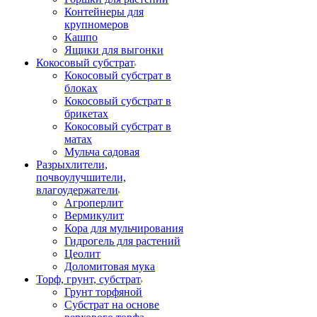
Контейнеры для
крупномеров
Кашпо
Ящики для выгонки
Кокосовый субстрат
Кокосовый субстрат в
блоках
Кокосовый субстрат в
брикетах
Кокосовый субстрат в
матах
Мульча садовая
Разрыхлители,
почвоулучшители,
влагоудержатели
Агроперлит
Вермикулит
Кора для мульчирования
Гидрогель для растений
Цеолит
Доломитовая мука
Торф, грунт, субстрат
Грунт торфяной
Субстрат на основе