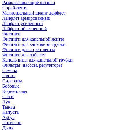
Разбрызгивающие шланги
Спрей-лента
Магистральный шланг лайфлет
Лайфлет армированный
Лайфлет усиленный
Лайфлет облегченный
Фитинги
Фитинги для капельной ленты
Фитинги для капельной трубки
Фитинги для спрей-ленты
Фитинги для лайфлет
Капельницы для капельной трубки
Фильтры, насосы, регуляторы
Семена
Цветы
Сидераты
Бобовые
Корнеплоды
Салат
Лук
Тыква
Капуста
Арбуз
Патиссон
Дыня