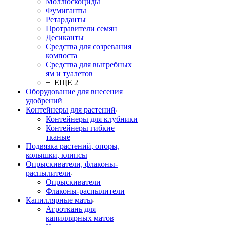
Моллюскоциды
Фумиганты
Ретарданты
Протравители семян
Десиканты
Средства для созревания
компоста
Средства для выгребных
ям и туалетов
+ ЕЩЕ 2
Оборудование для внесения
удобрений
Контейнеры для растений
Контейнеры для клубники
Контейнеры гибкие
тканые
Подвязка растений, опоры,
колышки, клипсы
Опрыскиватели, флаконы-
распылители
Опрыскиватели
Флаконы-распылители
Капиллярные маты
Агроткань для
капиллярных матов