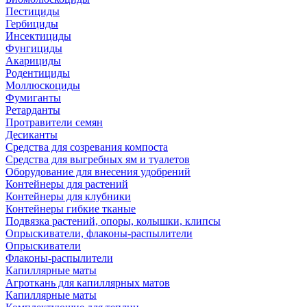
Пестициды
Гербициды
Инсектициды
Фунгициды
Акарициды
Родентициды
Моллюскоциды
Фумиганты
Ретарданты
Протравители семян
Десиканты
Средства для созревания компоста
Средства для выгребных ям и туалетов
Оборудование для внесения удобрений
Контейнеры для растений
Контейнеры для клубники
Контейнеры гибкие тканые
Подвязка растений, опоры, колышки, клипсы
Опрыскиватели, флаконы-распылители
Опрыскиватели
Флаконы-распылители
Капиллярные маты
Агроткань для капиллярных матов
Капиллярные маты