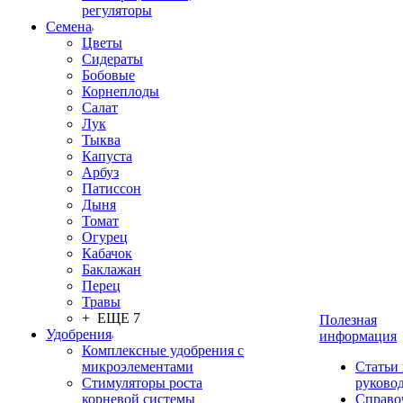
регуляторы
Семена
Цветы
Сидераты
Бобовые
Корнеплоды
Салат
Лук
Тыква
Капуста
Арбуз
Патиссон
Дыня
Томат
Огурец
Кабачок
Баклажан
Перец
Травы
+ ЕЩЕ 7
Полезная
Удобрения
информация
Комплексные удобрения с
микроэлементами
Статьи
Стимуляторы роста
руково
корневой системы
Справо