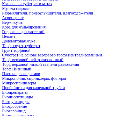
Кокосовый субстрат в матах
Мульча садовая
Разрыхлители, почвоулучшители, влагоудержатели
Агроперлит
Вермикулит
Кора для мульчирования
Гидрогель для растений
Цеолит
Доломитовая мука
Торф, грунт, субстрат
Грунт торфяной
Субстрат на основе верхового торфа нейтрализованный
Торф верховой нейтрализованный
Торф верховой низкой степени разложения
Торф Низинный
Пленка для водоемов
Микрополив, спринклеры, фоггеры
Микроспринклеры
Пробойники для капельной трубки
Биопрепараты
Биоинсектициды
Биофунгициды
Биоудобрение
Биогербицид
Биомолюскоциды