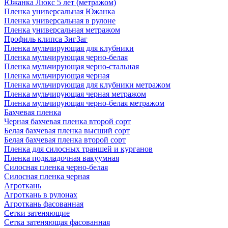
Южанка Люкс 5 лет (метражом)
Пленка универсальная Южанка
Пленка универсальная в рулоне
Пленка универсальная метражом
Профиль клипса ЗигЗаг
Пленка мульчирующая для клубники
Пленка мульчирующая черно-белая
Пленка мульчирующая черно-стальная
Пленка мульчирующая черная
Пленка мульчирующая для клубники метражом
Пленка мульчирующая черная метражом
Пленка мульчирующая черно-белая метражом
Бахчевая пленка
Черная бахчевая пленка второй сорт
Белая бахчевая пленка высший сорт
Белая бахчевая пленка второй сорт
Пленка для силосных траншей и курганов
Пленка подкладочная вакуумная
Силосная пленка черно-белая
Силосная пленка черная
Агроткань
Агроткань в рулонах
Агроткань фасованная
Сетки затеняющие
Сетка затеняющая фасованная