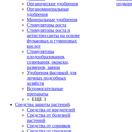
Органические удобрения
подкор
Органоминеральные
удобрения
Минеральные удобрения
Стимуляторы роста
Стимуляторы роста и
антистрессанты на основе
фульвовых и гуминовых
кислот
Стимуляторы
плодообразования,
созревания, окраски,
размеров, завязи
Удобрения фасовкой для
личных подсобных
хозяйств
Вспомогательные
препараты
+ ЕЩЕ 3
Средства защиты растений
Средства от вредителей
Средства от болезней
растений
Средства от сорняков
Средства от грызунов