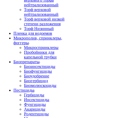
верхового торфа
нейтрализованный
Торф верховой
нейтрализованный
Торф верховой низкой
степени разложения
Торф Низинный
Пленка для водоемов
Микрополив, спринклеры,
фоггеры
Микроспринклеры
Пробойники для
капельной трубки
Биопрепараты
Биоинсектициды
Биофунгициды
Биоудобрение
Биогербицид
Биомолюскоциды
Пестициды
Гербициды
Инсектициды
Фунгициды
Акарициды
Родентициды