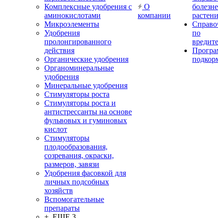
Комплексные удобрения с
О
болезн
аминокислотами
компании
растен
Микроэлементы
Справо
Удобрения
по
пролонгированного
вредит
действия
Прогр
Органические удобрения
подкор
Органоминеральные
удобрения
Минеральные удобрения
Стимуляторы роста
Стимуляторы роста и
антистрессанты на основе
фульвовых и гуминовых
кислот
Стимуляторы
плодообразования,
созревания, окраски,
размеров, завязи
Удобрения фасовкой для
личных подсобных
хозяйств
Вспомогательные
препараты
+ ЕЩЕ 3