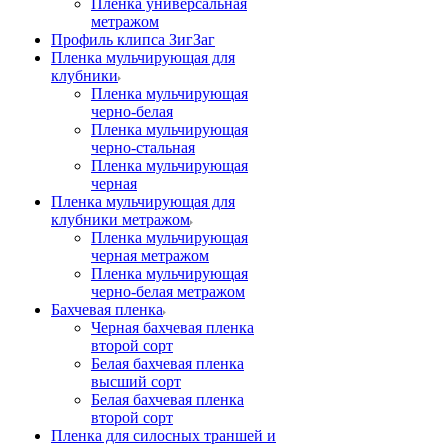
Пленка универсальная
метражом
Профиль клипса ЗигЗаг
Пленка мульчирующая для
клубники
Пленка мульчирующая
черно-белая
Пленка мульчирующая
черно-стальная
Пленка мульчирующая
черная
Пленка мульчирующая для
клубники метражом
Пленка мульчирующая
черная метражом
Пленка мульчирующая
черно-белая метражом
Бахчевая пленка
Черная бахчевая пленка
второй сорт
Белая бахчевая пленка
высший сорт
Белая бахчевая пленка
второй сорт
Пленка для силосных траншей и