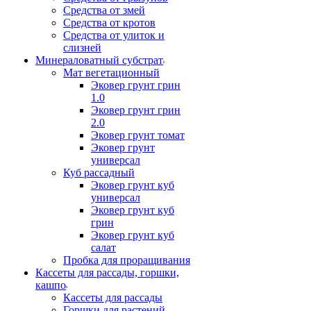
Средства от змей
Средства от кротов
Средства от улиток и
слизней
Минераловатный субстрат
Мат вегетационный
Эковер грунт грин
1.0
Эковер грунт грин
2.0
Эковер грунт томат
Эковер грунт
универсал
Куб рассадный
Эковер грунт куб
универсал
Эковер грунт куб
грин
Эковер грунт куб
салат
Пробка для проращивания
Кассеты для рассады, горшки,
кашпо
Кассеты для рассады
Горшки для растений