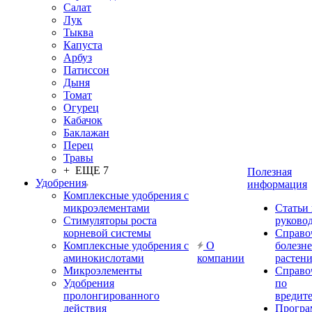
Салат
Лук
Тыква
Капуста
Арбуз
Патиссон
Дыня
Томат
Огурец
Кабачок
Баклажан
Перец
Травы
+ ЕЩЕ 7
Полезная
Удобрения
информация
Комплексные удобрения с
микроэлементами
Статьи
Стимуляторы роста
руково
корневой системы
Справо
Комплексные удобрения с
О
болезн
аминокислотами
компании
растен
Микроэлементы
Справо
Удобрения
по
пролонгированного
вредит
действия
Прогр