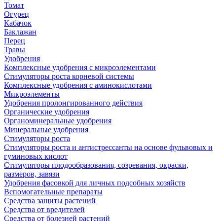
Томат
Огурец
Кабачок
Баклажан
Перец
Травы
Удобрения
Комплексные удобрения с микроэлементами
Стимуляторы роста корневой системы
Комплексные удобрения с аминокислотами
Микроэлементы
Удобрения пролонгированного действия
Органические удобрения
Органоминеральные удобрения
Минеральные удобрения
Стимуляторы роста
Стимуляторы роста и антистрессанты на основе фульвовых и
гуминовых кислот
Стимуляторы плодообразования, созревания, окраски,
размеров, завязи
Удобрения фасовкой для личных подсобных хозяйств
Вспомогательные препараты
Средства защиты растений
Средства от вредителей
Средства от болезней растений