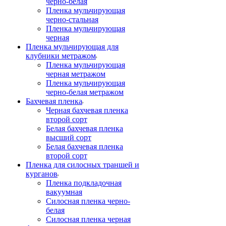
черно-белая
Пленка мульчирующая
черно-стальная
Пленка мульчирующая
черная
Пленка мульчирующая для
клубники метражом
Пленка мульчирующая
черная метражом
Пленка мульчирующая
черно-белая метражом
Бахчевая пленка
Черная бахчевая пленка
второй сорт
Белая бахчевая пленка
высший сорт
Белая бахчевая пленка
второй сорт
Пленка для силосных траншей и
курганов
Пленка подкладочная
вакуумная
Силосная пленка черно-
белая
Силосная пленка черная