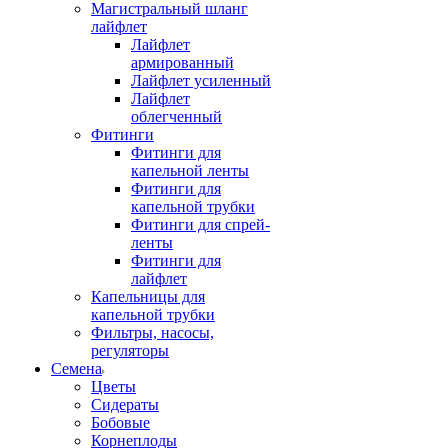
Магистральный шланг
лайфлет
Лайфлет
армированный
Лайфлет усиленный
Лайфлет
облегченный
Фитинги
Фитинги для
капельной ленты
Фитинги для
капельной трубки
Фитинги для спрей-
ленты
Фитинги для
лайфлет
Капельницы для
капельной трубки
Фильтры, насосы,
регуляторы
Семена
Цветы
Сидераты
Бобовые
Корнеплоды