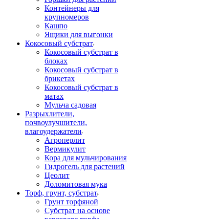
Контейнеры для
крупномеров
Кашпо
Ящики для выгонки
Кокосовый субстрат
Кокосовый субстрат в
блоках
Кокосовый субстрат в
брикетах
Кокосовый субстрат в
матах
Мульча садовая
Разрыхлители,
почвоулучшители,
влагоудержатели
Агроперлит
Вермикулит
Кора для мульчирования
Гидрогель для растений
Цеолит
Доломитовая мука
Торф, грунт, субстрат
Грунт торфяной
Субстрат на основе