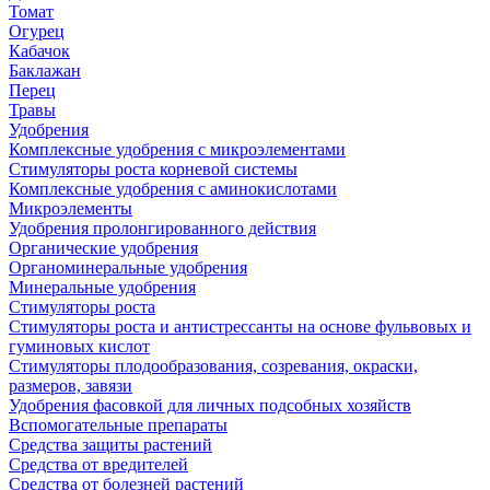
Томат
Огурец
Кабачок
Баклажан
Перец
Травы
Удобрения
Комплексные удобрения с микроэлементами
Стимуляторы роста корневой системы
Комплексные удобрения с аминокислотами
Микроэлементы
Удобрения пролонгированного действия
Органические удобрения
Органоминеральные удобрения
Минеральные удобрения
Стимуляторы роста
Стимуляторы роста и антистрессанты на основе фульвовых и
гуминовых кислот
Стимуляторы плодообразования, созревания, окраски,
размеров, завязи
Удобрения фасовкой для личных подсобных хозяйств
Вспомогательные препараты
Средства защиты растений
Средства от вредителей
Средства от болезней растений