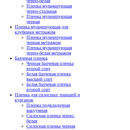
черно-белая
Пленка мульчирующая
черно-стальная
Пленка мульчирующая
черная
Пленка мульчирующая для
клубники метражом
Пленка мульчирующая
черная метражом
Пленка мульчирующая
черно-белая метражом
Бахчевая пленка
Черная бахчевая пленка
второй сорт
Белая бахчевая пленка
высший сорт
Белая бахчевая пленка
второй сорт
Пленка для силосных траншей и
курганов
Пленка подкладочная
вакуумная
Силосная пленка черно-
белая
Силосная пленка черная