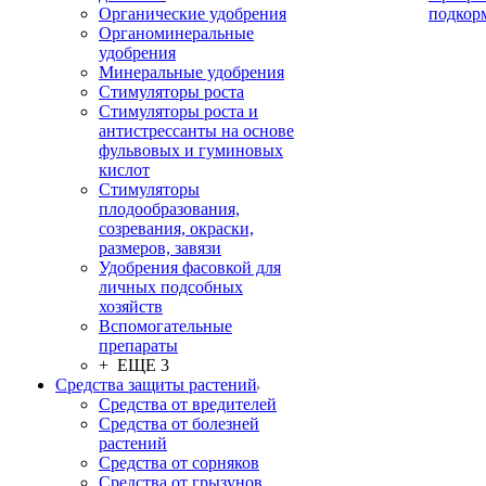
Органические удобрения
подкор
Органоминеральные
удобрения
Минеральные удобрения
Стимуляторы роста
Стимуляторы роста и
антистрессанты на основе
фульвовых и гуминовых
кислот
Стимуляторы
плодообразования,
созревания, окраски,
размеров, завязи
Удобрения фасовкой для
личных подсобных
хозяйств
Вспомогательные
препараты
+ ЕЩЕ 3
Средства защиты растений
Средства от вредителей
Средства от болезней
растений
Средства от сорняков
Средства от грызунов