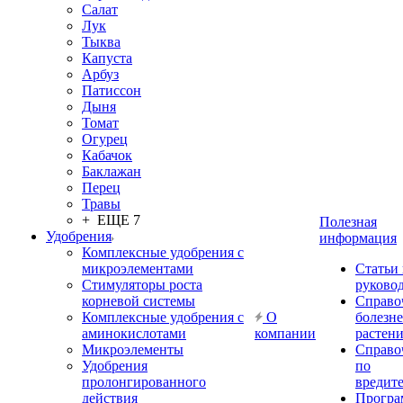
Салат
Лук
Тыква
Капуста
Арбуз
Патиссон
Дыня
Томат
Огурец
Кабачок
Баклажан
Перец
Травы
+ ЕЩЕ 7
Полезная
Удобрения
информация
Комплексные удобрения с
микроэлементами
Статьи
Стимуляторы роста
руково
корневой системы
Справо
Комплексные удобрения с
О
болезн
аминокислотами
компании
растен
Микроэлементы
Справо
Удобрения
по
пролонгированного
вредит
действия
Прогр