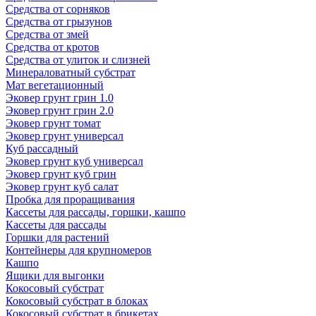
Средства от сорняков
Средства от грызунов
Средства от змей
Средства от кротов
Средства от улиток и слизней
Минераловатный субстрат
Мат вегетационный
Эковер грунт грин 1.0
Эковер грунт грин 2.0
Эковер грунт томат
Эковер грунт универсал
Куб рассадный
Эковер грунт куб универсал
Эковер грунт куб грин
Эковер грунт куб салат
Пробка для проращивания
Кассеты для рассады, горшки, кашпо
Кассеты для рассады
Горшки для растений
Контейнеры для крупномеров
Кашпо
Ящики для выгонки
Кокосовый субстрат
Кокосовый субстрат в блоках
Кокосовый субстрат в брикетах