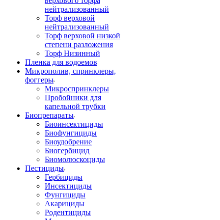
верхового торфа
нейтрализованный
Торф верховой
нейтрализованный
Торф верховой низкой
степени разложения
Торф Низинный
Пленка для водоемов
Микрополив, спринклеры,
фоггеры
Микроспринклеры
Пробойники для
капельной трубки
Биопрепараты
Биоинсектициды
Биофунгициды
Биоудобрение
Биогербицид
Биомолюскоциды
Пестициды
Гербициды
Инсектициды
Фунгициды
Акарициды
Родентициды