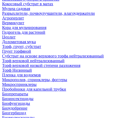
Кокосовый субстрат в матах
Мульча садовая
Разрыхлители, почвоулучшители, влагоудержатели
Агроперлит
Вермикулит
Кора для мульчирования
Гидрогель для растений
Цеолит
Доломитовая мука
Торф, грунт, субстрат
Грунт торфяной
Субстрат на основе верхового торфа нейтрализованный
Торф верховой нейтрализованный
Торф верховой низкой степени разложения
Торф Низинный
Пленка для водоемов
Микрополив, спринклеры, фоггеры
Микроспринклеры
Пробойники для капельной трубки
Биопрепараты
Биоинсектициды
Биофунгициды
Биоудобрение
Биогербицид
Биомолюскоциды