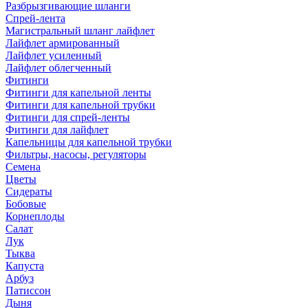
Разбрызгивающие шланги
Спрей-лента
Магистральный шланг лайфлет
Лайфлет армированный
Лайфлет усиленный
Лайфлет облегченный
Фитинги
Фитинги для капельной ленты
Фитинги для капельной трубки
Фитинги для спрей-ленты
Фитинги для лайфлет
Капельницы для капельной трубки
Фильтры, насосы, регуляторы
Семена
Цветы
Сидераты
Бобовые
Корнеплоды
Салат
Лук
Тыква
Капуста
Арбуз
Патиссон
Дыня