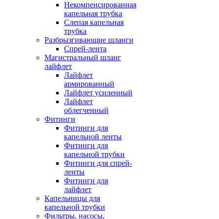
Некомпенсированная
капельная трубка
Слепая капельная
трубка
Разбрызгивающие шланги
Спрей-лента
Магистральный шланг
лайфлет
Лайфлет
армированный
Лайфлет усиленный
Лайфлет
облегченный
Фитинги
Фитинги для
капельной ленты
Фитинги для
капельной трубки
Фитинги для спрей-
ленты
Фитинги для
лайфлет
Капельницы для
капельной трубки
Фильтры, насосы,