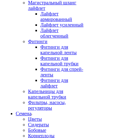
Магистральный шланг
лайфлет
Лайфлет
армированный
Лайфлет усиленный
Лайфлет
облегченный
Фитинги
Фитинги для
капельной ленты
Фитинги для
капельной трубки
Фитинги для спрей-
ленты
Фитинги для
лайфлет
Капельницы для
капельной трубки
Фильтры, насосы,
регуляторы
Семена
Цветы
Сидераты
Бобовые
Корнеплоды