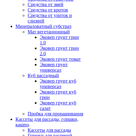
Средства от змей
Средства от кротов
Средства от улиток и
слизней
Минераловатный субстрат
Мат вегетационный
Эковер грунт грин
1.0
Эковер грунт грин
2.0
Эковер грунт томат
Эковер грунт
универсал
Куб рассадный
Эковер грунт куб
универсал
Эковер грунт куб
грин
Эковер грунт куб
салат
Пробка для проращивания
Кассеты для рассады, горшки,
кашпо
Кассеты для рассады
Горшки для растений