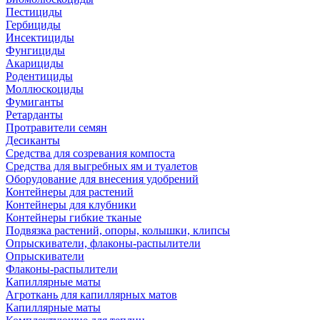
Пестициды
Гербициды
Инсектициды
Фунгициды
Акарициды
Родентициды
Моллюскоциды
Фумиганты
Ретарданты
Протравители семян
Десиканты
Средства для созревания компоста
Средства для выгребных ям и туалетов
Оборудование для внесения удобрений
Контейнеры для растений
Контейнеры для клубники
Контейнеры гибкие тканые
Подвязка растений, опоры, колышки, клипсы
Опрыскиватели, флаконы-распылители
Опрыскиватели
Флаконы-распылители
Капиллярные маты
Агроткань для капиллярных матов
Капиллярные маты