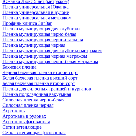
Южанка Люкс 5 лет (метражом)
Пленка универсальная Южанка
Пленка универсальная в рулоне
Пленка универсальная метражом
Профиль клипса ЗигЗаг
Пленка мульчирующая для клубники
Пленка мульчирующая черно-белая
Пленка мульчирующая черно-стальная
Пленка мульчирующая черная
Пленка мульчирующая для клубники метражом
Пленка мульчирующая черная метражом
Пленка мульчирующая черно-белая метражом
Бахчевая пленка
Черная бахчевая пленка второй сорт
Белая бахчевая пленка высший сорт
Белая бахчевая пленка второй сорт
Пленка для силосных траншей и курганов
Пленка подкладочная вакуумная
Силосная пленка черно-белая
Силосная пленка черная
Агроткань
Агроткань в рулонах
Агроткань фасованная
Сетки затеняющие
Сетка затеняющая фасованная