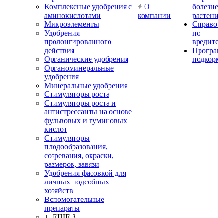
Комплексные удобрения с
О
болезн
аминокислотами
компании
растен
Микроэлементы
Справо
Удобрения
по
пролонгированного
вредит
действия
Прогр
Органические удобрения
подкор
Органоминеральные
удобрения
Минеральные удобрения
Стимуляторы роста
Стимуляторы роста и
антистрессанты на основе
фульвовых и гуминовых
кислот
Стимуляторы
плодообразования,
созревания, окраски,
размеров, завязи
Удобрения фасовкой для
личных подсобных
хозяйств
Вспомогательные
препараты
+ ЕЩЕ 3