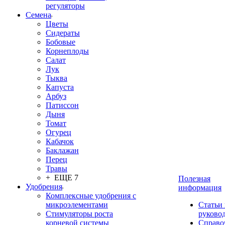
регуляторы
Семена
Цветы
Сидераты
Бобовые
Корнеплоды
Салат
Лук
Тыква
Капуста
Арбуз
Патиссон
Дыня
Томат
Огурец
Кабачок
Баклажан
Перец
Травы
+ ЕЩЕ 7
Полезная
Удобрения
информация
Комплексные удобрения с
микроэлементами
Статьи
Стимуляторы роста
руково
корневой системы
Справо