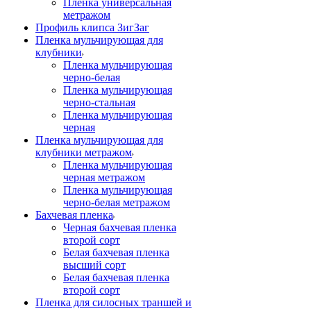
Пленка универсальная
метражом
Профиль клипса ЗигЗаг
Пленка мульчирующая для
клубники
Пленка мульчирующая
черно-белая
Пленка мульчирующая
черно-стальная
Пленка мульчирующая
черная
Пленка мульчирующая для
клубники метражом
Пленка мульчирующая
черная метражом
Пленка мульчирующая
черно-белая метражом
Бахчевая пленка
Черная бахчевая пленка
второй сорт
Белая бахчевая пленка
высший сорт
Белая бахчевая пленка
второй сорт
Пленка для силосных траншей и