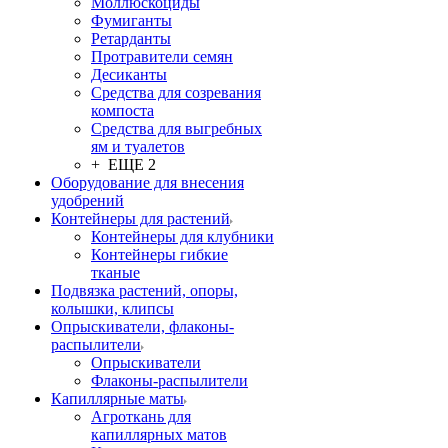
Моллюскоциды
Фумиганты
Ретарданты
Протравители семян
Десиканты
Средства для созревания
компоста
Средства для выгребных
ям и туалетов
+ ЕЩЕ 2
Оборудование для внесения
удобрений
Контейнеры для растений
Контейнеры для клубники
Контейнеры гибкие
тканые
Подвязка растений, опоры,
колышки, клипсы
Опрыскиватели, флаконы-
распылители
Опрыскиватели
Флаконы-распылители
Капиллярные маты
Агроткань для
капиллярных матов