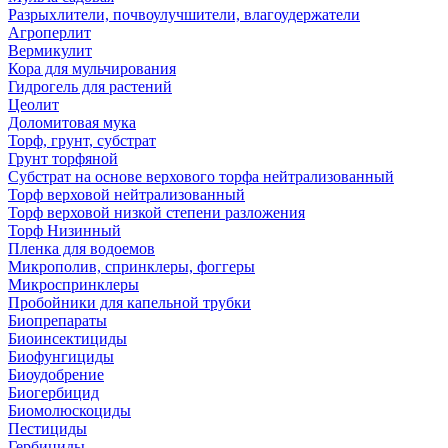
Разрыхлители, почвоулучшители, влагоудержатели
Агроперлит
Вермикулит
Кора для мульчирования
Гидрогель для растений
Цеолит
Доломитовая мука
Торф, грунт, субстрат
Грунт торфяной
Субстрат на основе верхового торфа нейтрализованный
Торф верховой нейтрализованный
Торф верховой низкой степени разложения
Торф Низинный
Пленка для водоемов
Микрополив, спринклеры, фоггеры
Микроспринклеры
Пробойники для капельной трубки
Биопрепараты
Биоинсектициды
Биофунгициды
Биоудобрение
Биогербицид
Биомолюскоциды
Пестициды
Гербициды