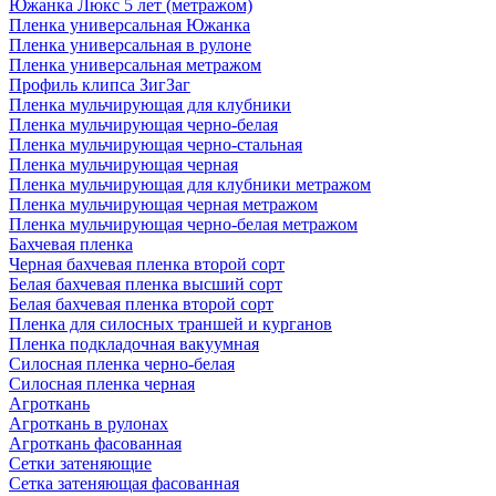
Южанка Люкс 5 лет (метражом)
Пленка универсальная Южанка
Пленка универсальная в рулоне
Пленка универсальная метражом
Профиль клипса ЗигЗаг
Пленка мульчирующая для клубники
Пленка мульчирующая черно-белая
Пленка мульчирующая черно-стальная
Пленка мульчирующая черная
Пленка мульчирующая для клубники метражом
Пленка мульчирующая черная метражом
Пленка мульчирующая черно-белая метражом
Бахчевая пленка
Черная бахчевая пленка второй сорт
Белая бахчевая пленка высший сорт
Белая бахчевая пленка второй сорт
Пленка для силосных траншей и курганов
Пленка подкладочная вакуумная
Силосная пленка черно-белая
Силосная пленка черная
Агроткань
Агроткань в рулонах
Агроткань фасованная
Сетки затеняющие
Сетка затеняющая фасованная