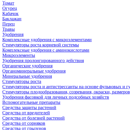
Томат
Огурец
Кабачок
Баклажан
Перец
Травы
Удобрения
Комплексные удобрения с микроэлементами
Стимуляторы роста корневой системы
Комплексные удобрения с аминокислотами
Микроэлементы
Удобрения пролонгированного действия
Органические удобрения
Органоминеральные удобрения
Минеральные удобрения
Стимуляторы роста
Стимуляторы роста и антистрессанты на основе фульвовых и 
Стимуляторы плодообразования, созревания, окраски, размеров,
Удобрения фасовкой для личных подсобных хозяйств
Вспомогательные препараты
Средства защиты растений
Средства от вредителей
Средства от болезней растений
Средства от сорняков
Средства от грызунов