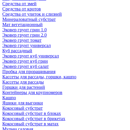
Средства от змей
Средства от кротов
Средства от улиток и слизней
Минераловатный субстрат
Мат вегетационный
Эковер грунт грин 1.0
Эковер грунт грин 2.0
Эковер грунт томат
Эковер грунт универсал
Куб рассадный
Эковер грунт куб универсал
Эковер грунт куб грин
Эковер грунт куб салат
Пробка для проращивания
Кассеты для рассады, горшки, кашпо
Кассеты для рассады
Горшки для растений
Контейнеры для крупномеров
Кашпо
Ящики для выгонки
Кокосовый субстрат
Кокосовый субстрат в блоках
Кокосовый субстрат в брикетах
Кокосовый субстрат в матах
Мульча садовая