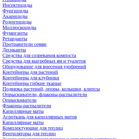
Инсектициды
Фунгициды
Акарициды
Родентициды
Моллюскоциды
Фумиганты
Ретарданты
Протравители семян
Десиканты
Средства для созревания компоста
Средства для выгребных ям и туалетов
Оборудование для внесения удобрений
Контейнеры для растений
Контейнеры для клубники
Контейнеры гибкие тканые
Подвязка растений, опоры, колышки, клипсы
Опрыскиватели, флаконы-распылители
Опрыскиватели
Флаконы-распылители
Капиллярные маты
Агроткань для капиллярных матов
Капиллярные маты
Комплектующие для теплиц
Вентиляторы для теплиц