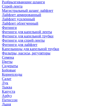
Разбрызгивающие шланги
Спрей-лента
Магистральный шланг лайфлет
Лайфлет армированный
Лайфлет усиленный
Лайфлет облегченный
Фитинги
Фитинги для капельной ленты
Фитинги для капельной трубки
Фитинги для спрей-ленты
Фитинги для лайфлет
Капельницы для капельной трубки
Фильтры, насосы, регуляторы
Семена
Цветы
Сидераты
Бобовые
Корнеплоды
Салат
Лук
Тыква
Капуста
Арбуз
Патиссон
Дыня