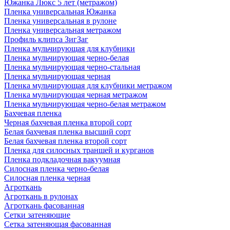
Южанка Люкс 5 лет (метражом)
Пленка универсальная Южанка
Пленка универсальная в рулоне
Пленка универсальная метражом
Профиль клипса ЗигЗаг
Пленка мульчирующая для клубники
Пленка мульчирующая черно-белая
Пленка мульчирующая черно-стальная
Пленка мульчирующая черная
Пленка мульчирующая для клубники метражом
Пленка мульчирующая черная метражом
Пленка мульчирующая черно-белая метражом
Бахчевая пленка
Черная бахчевая пленка второй сорт
Белая бахчевая пленка высший сорт
Белая бахчевая пленка второй сорт
Пленка для силосных траншей и курганов
Пленка подкладочная вакуумная
Силосная пленка черно-белая
Силосная пленка черная
Агроткань
Агроткань в рулонах
Агроткань фасованная
Сетки затеняющие
Сетка затеняющая фасованная