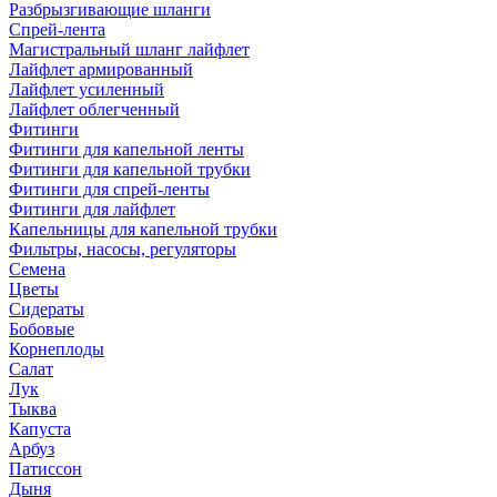
Разбрызгивающие шланги
Спрей-лента
Магистральный шланг лайфлет
Лайфлет армированный
Лайфлет усиленный
Лайфлет облегченный
Фитинги
Фитинги для капельной ленты
Фитинги для капельной трубки
Фитинги для спрей-ленты
Фитинги для лайфлет
Капельницы для капельной трубки
Фильтры, насосы, регуляторы
Семена
Цветы
Сидераты
Бобовые
Корнеплоды
Салат
Лук
Тыква
Капуста
Арбуз
Патиссон
Дыня