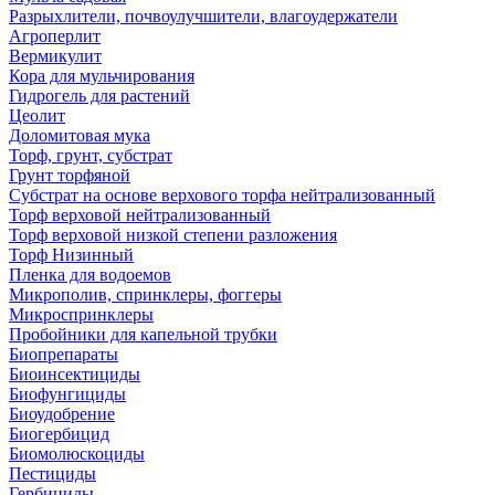
Разрыхлители, почвоулучшители, влагоудержатели
Агроперлит
Вермикулит
Кора для мульчирования
Гидрогель для растений
Цеолит
Доломитовая мука
Торф, грунт, субстрат
Грунт торфяной
Субстрат на основе верхового торфа нейтрализованный
Торф верховой нейтрализованный
Торф верховой низкой степени разложения
Торф Низинный
Пленка для водоемов
Микрополив, спринклеры, фоггеры
Микроспринклеры
Пробойники для капельной трубки
Биопрепараты
Биоинсектициды
Биофунгициды
Биоудобрение
Биогербицид
Биомолюскоциды
Пестициды
Гербициды