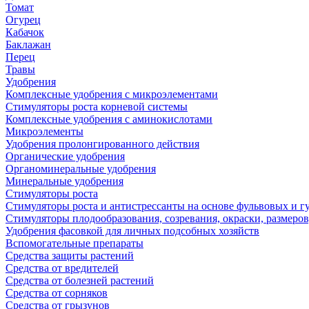
Томат
Огурец
Кабачок
Баклажан
Перец
Травы
Удобрения
Комплексные удобрения с микроэлементами
Стимуляторы роста корневой системы
Комплексные удобрения с аминокислотами
Микроэлементы
Удобрения пролонгированного действия
Органические удобрения
Органоминеральные удобрения
Минеральные удобрения
Стимуляторы роста
Стимуляторы роста и антистрессанты на основе фульвовых и 
Стимуляторы плодообразования, созревания, окраски, размеров,
Удобрения фасовкой для личных подсобных хозяйств
Вспомогательные препараты
Средства защиты растений
Средства от вредителей
Средства от болезней растений
Средства от сорняков
Средства от грызунов