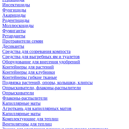
Инсектициды
Фунгициды
Акарициды
Родентициды
Моллюскоциды
Фумиганты
Ретарданты
Протравители семян
Десиканты
Средства для созревания компоста
Средства для выгребных ям и туалетов
Оборудование для внесения удобрений
Контейнеры для растений
Контейнеры для клубники
Контейнеры гибкие тканые
Подвязка растений, опоры, колышки, клипсы
Опрыскиватели, флаконы-распылители
Опрыскиватели
Флаконы-распылители
Капиллярные маты
Агроткань для капиллярных матов
Капиллярные маты
Комплектующие для теплиц
Вентиляторы для теплиц