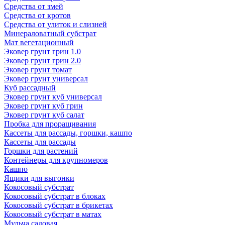
Средства от змей
Средства от кротов
Средства от улиток и слизней
Минераловатный субстрат
Мат вегетационный
Эковер грунт грин 1.0
Эковер грунт грин 2.0
Эковер грунт томат
Эковер грунт универсал
Куб рассадный
Эковер грунт куб универсал
Эковер грунт куб грин
Эковер грунт куб салат
Пробка для проращивания
Кассеты для рассады, горшки, кашпо
Кассеты для рассады
Горшки для растений
Контейнеры для крупномеров
Кашпо
Ящики для выгонки
Кокосовый субстрат
Кокосовый субстрат в блоках
Кокосовый субстрат в брикетах
Кокосовый субстрат в матах
Мульча садовая