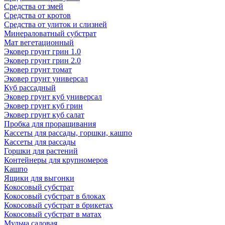
Средства от змей
Средства от кротов
Средства от улиток и слизней
Минераловатный субстрат
Мат вегетационный
Эковер грунт грин 1.0
Эковер грунт грин 2.0
Эковер грунт томат
Эковер грунт универсал
Куб рассадный
Эковер грунт куб универсал
Эковер грунт куб грин
Эковер грунт куб салат
Пробка для проращивания
Кассеты для рассады, горшки, кашпо
Кассеты для рассады
Горшки для растений
Контейнеры для крупномеров
Кашпо
Ящики для выгонки
Кокосовый субстрат
Кокосовый субстрат в блоках
Кокосовый субстрат в брикетах
Кокосовый субстрат в матах
Мульча садовая