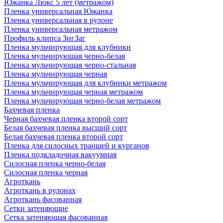
Южанка Люкс 5 лет (метражом)
Пленка универсальная Южанка
Пленка универсальная в рулоне
Пленка универсальная метражом
Профиль клипса ЗигЗаг
Пленка мульчирующая для клубники
Пленка мульчирующая черно-белая
Пленка мульчирующая черно-стальная
Пленка мульчирующая черная
Пленка мульчирующая для клубники метражом
Пленка мульчирующая черная метражом
Пленка мульчирующая черно-белая метражом
Бахчевая пленка
Черная бахчевая пленка второй сорт
Белая бахчевая пленка высший сорт
Белая бахчевая пленка второй сорт
Пленка для силосных траншей и курганов
Пленка подкладочная вакуумная
Силосная пленка черно-белая
Силосная пленка черная
Агроткань
Агроткань в рулонах
Агроткань фасованная
Сетки затеняющие
Сетка затеняющая фасованная