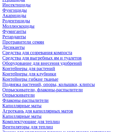
Инсектициды
Фунгициды
Акарициды
Родентициды
Моллюскоциды
Фумиганты
Ретарданты
Протравители семян
Десиканты
Средства для созревания компоста
Средства для выгребных ям и туалетов
Оборудование для внесения удобрений
Контейнеры для растений
Контейнеры для клубники
Контейнеры гибкие тканые
Подвязка растений, опоры, колышки, клипсы
Опрыскиватели, флаконы-распылители
Опрыскиватели
Флаконы-распылители
Капиллярные маты
Агроткань для капиллярных матов
Капиллярные маты
Комплектующие для теплиц
Вентиляторы для теплиц