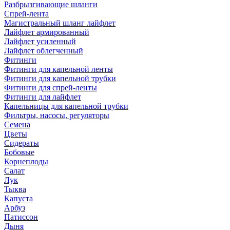
Разбрызгивающие шланги
Спрей-лента
Магистральный шланг лайфлет
Лайфлет армированный
Лайфлет усиленный
Лайфлет облегченный
Фитинги
Фитинги для капельной ленты
Фитинги для капельной трубки
Фитинги для спрей-ленты
Фитинги для лайфлет
Капельницы для капельной трубки
Фильтры, насосы, регуляторы
Семена
Цветы
Сидераты
Бобовые
Корнеплоды
Салат
Лук
Тыква
Капуста
Арбуз
Патиссон
Дыня