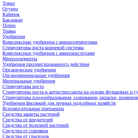
Томат
Огурец
Кабачок
Баклажан
Перец
Травы
Удобрения
Комплексные удобрения с микроэлементами
Стимуляторы роста корневой системы
Комплексные удобрения с аминокислотами
Микроэлементы
Удобрения пролонгированного действия
Органические удобрения
Органоминеральные удобрения
Минеральные удобрения
Стимуляторы роста
Стимуляторы роста и антистрессанты на основе фульвовых и 
Стимуляторы плодообразования, созревания, окраски, размеров,
Удобрения фасовкой для личных подсобных хозяйств
Вспомогательные препараты
Средства защиты растений
Средства от вредителей
Средства от болезней растений
Средства от сорняков
Средства от грызунов