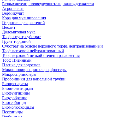
Разрыхлители, почвоулучшители, влагоудержатели
Агроперлит
Вермикулит
Кора для мульчирования
Гидрогель для растений
Цеолит
Доломитовая мука
Торф, грунт, субстрат
Грунт торфяной
Субстрат на основе верхового торфа нейтрализованный
Торф верховой нейтрализованный
Торф верховой низкой степени разложения
Торф Низинный
Пленка для водоемов
Микрополив, спринклеры, фоггеры
Микроспринклеры
Пробойники для капельной трубки
Биопрепараты
Биоинсектициды
Биофунгициды
Биоудобрение
Биогербицид
Биомолюскоциды
Пестициды
Гербициды