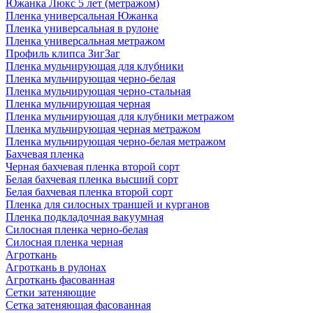
Южанка Люкс 5 лет (метражом)
Пленка универсальная Южанка
Пленка универсальная в рулоне
Пленка универсальная метражом
Профиль клипса ЗигЗаг
Пленка мульчирующая для клубники
Пленка мульчирующая черно-белая
Пленка мульчирующая черно-стальная
Пленка мульчирующая черная
Пленка мульчирующая для клубники метражом
Пленка мульчирующая черная метражом
Пленка мульчирующая черно-белая метражом
Бахчевая пленка
Черная бахчевая пленка второй сорт
Белая бахчевая пленка высший сорт
Белая бахчевая пленка второй сорт
Пленка для силосных траншей и курганов
Пленка подкладочная вакуумная
Силосная пленка черно-белая
Силосная пленка черная
Агроткань
Агроткань в рулонах
Агроткань фасованная
Сетки затеняющие
Сетка затеняющая фасованная