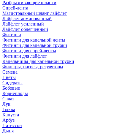
Разбрызгивающие шланги
Спрей-лента
Магистральный шланг лайфлет
Лайфлет армированный
Лайфлет усиленный
Лайфлет облегченный
Фитинги
Фитинги для капельной ленты
Фитинги для капельной трубки
Фитинги для спрей-ленты
Фитинги для лайфлет
Капельницы для капельной трубки
Фильтры, насосы, регуляторы
Семена
Цветы
Сидераты
Бобовые
Корнеплоды
Салат
Лук
Тыква
Капуста
Арбуз
Патиссон
Дыня