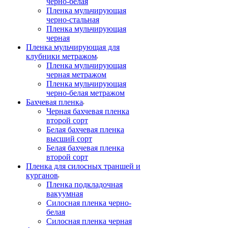
черно-белая
Пленка мульчирующая
черно-стальная
Пленка мульчирующая
черная
Пленка мульчирующая для
клубники метражом
Пленка мульчирующая
черная метражом
Пленка мульчирующая
черно-белая метражом
Бахчевая пленка
Черная бахчевая пленка
второй сорт
Белая бахчевая пленка
высший сорт
Белая бахчевая пленка
второй сорт
Пленка для силосных траншей и
курганов
Пленка подкладочная
вакуумная
Силосная пленка черно-
белая
Силосная пленка черная