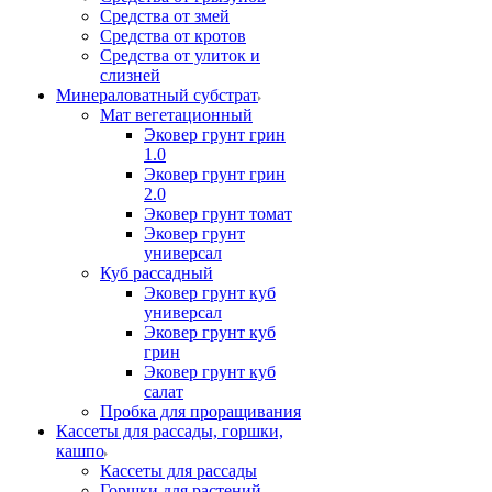
Средства от змей
Средства от кротов
Средства от улиток и
слизней
Минераловатный субстрат
Мат вегетационный
Эковер грунт грин
1.0
Эковер грунт грин
2.0
Эковер грунт томат
Эковер грунт
универсал
Куб рассадный
Эковер грунт куб
универсал
Эковер грунт куб
грин
Эковер грунт куб
салат
Пробка для проращивания
Кассеты для рассады, горшки,
кашпо
Кассеты для рассады
Горшки для растений