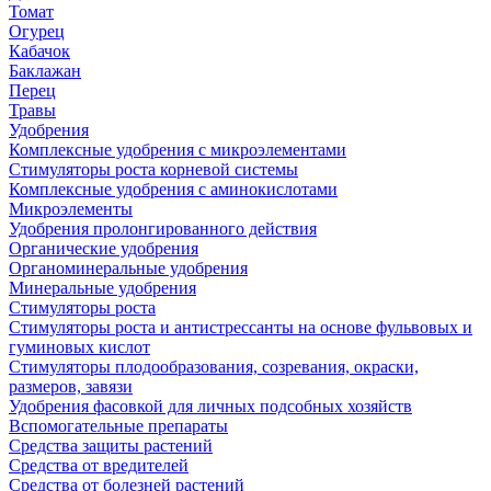
Томат
Огурец
Кабачок
Баклажан
Перец
Травы
Удобрения
Комплексные удобрения с микроэлементами
Стимуляторы роста корневой системы
Комплексные удобрения с аминокислотами
Микроэлементы
Удобрения пролонгированного действия
Органические удобрения
Органоминеральные удобрения
Минеральные удобрения
Стимуляторы роста
Стимуляторы роста и антистрессанты на основе фульвовых и
гуминовых кислот
Стимуляторы плодообразования, созревания, окраски,
размеров, завязи
Удобрения фасовкой для личных подсобных хозяйств
Вспомогательные препараты
Средства защиты растений
Средства от вредителей
Средства от болезней растений