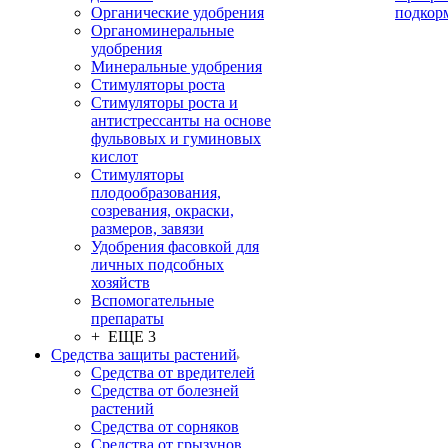
Органические удобрения
подкор
Органоминеральные
удобрения
Минеральные удобрения
Стимуляторы роста
Стимуляторы роста и
антистрессанты на основе
фульвовых и гуминовых
кислот
Стимуляторы
плодообразования,
созревания, окраски,
размеров, завязи
Удобрения фасовкой для
личных подсобных
хозяйств
Вспомогательные
препараты
+ ЕЩЕ 3
Средства защиты растений
Средства от вредителей
Средства от болезней
растений
Средства от сорняков
Средства от грызунов