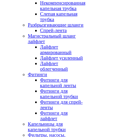
Некомпенсированная
капельная трубка
Слепая капельная
трубка
Разбрызгивающие шланги
Спрей-лента
Магистральный шланг
лайфлет
Лайфлет
армированный
Лайфлет усиленный
Лайфлет
облегченный
Фитинги
Фитинги для
капельной ленты
Фитинги для
капельной трубки
Фитинги для спрей-
ленты
Фитинги для
лайфлет
Капельницы для
капельной трубки
Фильтры, насосы,