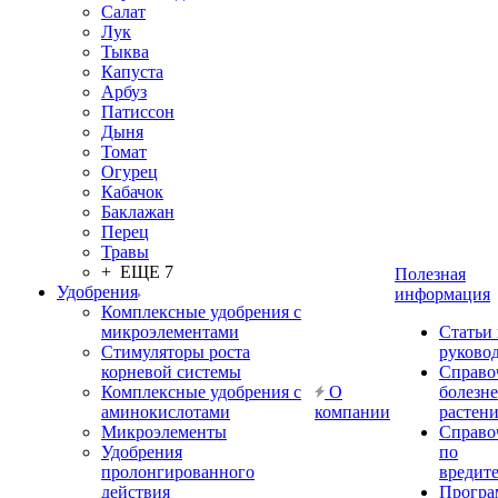
Салат
Лук
Тыква
Капуста
Арбуз
Патиссон
Дыня
Томат
Огурец
Кабачок
Баклажан
Перец
Травы
+ ЕЩЕ 7
Полезная
Удобрения
информация
Комплексные удобрения с
микроэлементами
Статьи
Стимуляторы роста
руково
корневой системы
Справо
Комплексные удобрения с
О
болезн
аминокислотами
компании
растен
Микроэлементы
Справо
Удобрения
по
пролонгированного
вредит
действия
Прогр