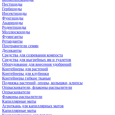
Пестициды
Гербициды
Инсектициды
Фунгициды
Акарициды
Родентициды
Моллюскоциды
Фумиганты
Ретарданты
Протравители семян
Десиканты
Средства для созревания компоста
Средства для выгребных ям и туалетов
Оборудование для внесения удобрений
Контейнеры для растений
Контейнеры для клубники
Контейнеры гибкие тканые
Подвязка растений, опоры, колышки, клипсы
Опрыскиватели, флаконы-распылители
Опрыскиватели
Флаконы-распылители
Капиллярные маты
Агроткань для капиллярных матов
Капиллярные маты