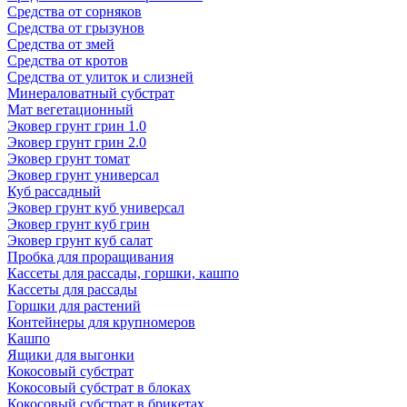
Средства от сорняков
Средства от грызунов
Средства от змей
Средства от кротов
Средства от улиток и слизней
Минераловатный субстрат
Мат вегетационный
Эковер грунт грин 1.0
Эковер грунт грин 2.0
Эковер грунт томат
Эковер грунт универсал
Куб рассадный
Эковер грунт куб универсал
Эковер грунт куб грин
Эковер грунт куб салат
Пробка для проращивания
Кассеты для рассады, горшки, кашпо
Кассеты для рассады
Горшки для растений
Контейнеры для крупномеров
Кашпо
Ящики для выгонки
Кокосовый субстрат
Кокосовый субстрат в блоках
Кокосовый субстрат в брикетах