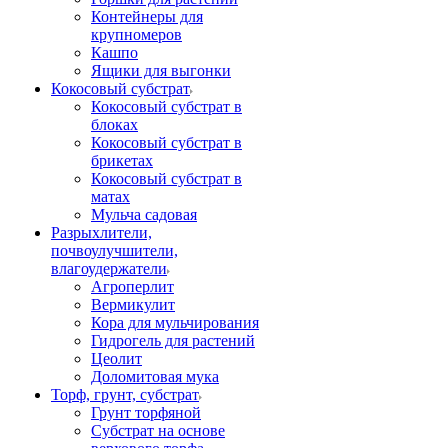
Контейнеры для
крупномеров
Кашпо
Ящики для выгонки
Кокосовый субстрат
Кокосовый субстрат в
блоках
Кокосовый субстрат в
брикетах
Кокосовый субстрат в
матах
Мульча садовая
Разрыхлители,
почвоулучшители,
влагоудержатели
Агроперлит
Вермикулит
Кора для мульчирования
Гидрогель для растений
Цеолит
Доломитовая мука
Торф, грунт, субстрат
Грунт торфяной
Субстрат на основе