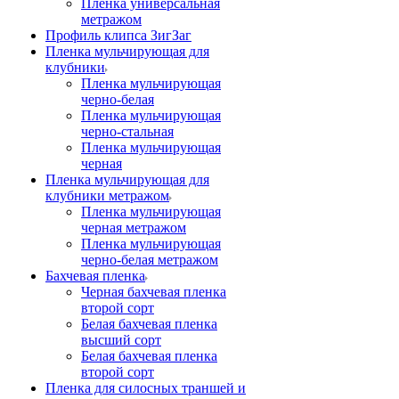
Пленка универсальная
метражом
Профиль клипса ЗигЗаг
Пленка мульчирующая для
клубники
Пленка мульчирующая
черно-белая
Пленка мульчирующая
черно-стальная
Пленка мульчирующая
черная
Пленка мульчирующая для
клубники метражом
Пленка мульчирующая
черная метражом
Пленка мульчирующая
черно-белая метражом
Бахчевая пленка
Черная бахчевая пленка
второй сорт
Белая бахчевая пленка
высший сорт
Белая бахчевая пленка
второй сорт
Пленка для силосных траншей и