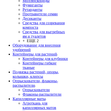
Моллюскоциды
Фумиганты
Ретарданты
Протравители семян
Десиканты
Средства для созревания
компоста
Средства для выгребных
ям и туалетов
+ ЕЩЕ 2
Оборудование для внесения
удобрений
Контейнеры для растений
Контейнеры для клубники
Контейнеры гибкие
тканые
Подвязка растений, опоры,
колышки, клипсы
Опрыскиватели, флаконы-
распылители
Опрыскиватели
Флаконы-распылители
Капиллярные маты
Агроткань для
капиллярных матов