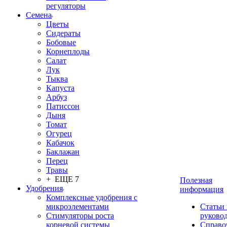
регуляторы
Семена
Цветы
Сидераты
Бобовые
Корнеплоды
Салат
Лук
Тыква
Капуста
Арбуз
Патиссон
Дыня
Томат
Огурец
Кабачок
Баклажан
Перец
Травы
+ ЕЩЕ 7
Полезная
Удобрения
информация
Комплексные удобрения с
микроэлементами
Статьи
Стимуляторы роста
руково
корневой системы
Справо