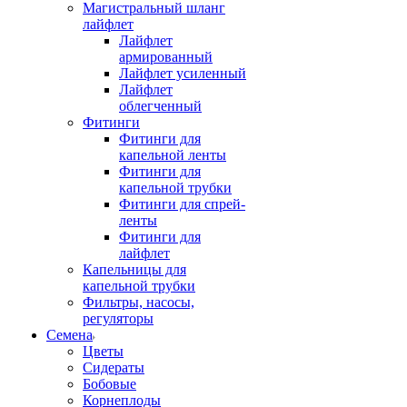
Магистральный шланг
лайфлет
Лайфлет
армированный
Лайфлет усиленный
Лайфлет
облегченный
Фитинги
Фитинги для
капельной ленты
Фитинги для
капельной трубки
Фитинги для спрей-
ленты
Фитинги для
лайфлет
Капельницы для
капельной трубки
Фильтры, насосы,
регуляторы
Семена
Цветы
Сидераты
Бобовые
Корнеплоды