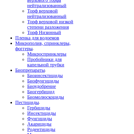
верхового торфа
нейтрализованный
Торф верховой
нейтрализованный
Торф верховой низкой
степени разложения
Торф Низинный
Пленка для водоемов
Микрополив, спринклеры,
фоггеры
Микроспринклеры
Пробойники для
капельной трубки
Биопрепараты
Биоинсектициды
Биофунгициды
Биоудобрение
Биогербицид
Биомолюскоциды
Пестициды
Гербициды
Инсектициды
Фунгициды
Акарициды
Родентициды