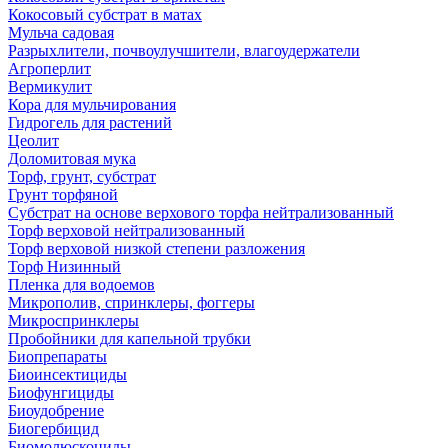
Кокосовый субстрат в матах
Мульча садовая
Разрыхлители, почвоулучшители, влагоудержатели
Агроперлит
Вермикулит
Кора для мульчирования
Гидрогель для растений
Цеолит
Доломитовая мука
Торф, грунт, субстрат
Грунт торфяной
Субстрат на основе верхового торфа нейтрализованный
Торф верховой нейтрализованный
Торф верховой низкой степени разложения
Торф Низинный
Пленка для водоемов
Микрополив, спринклеры, фоггеры
Микроспринклеры
Пробойники для капельной трубки
Биопрепараты
Биоинсектициды
Биофунгициды
Биоудобрение
Биогербицид
Биомолюскоциды