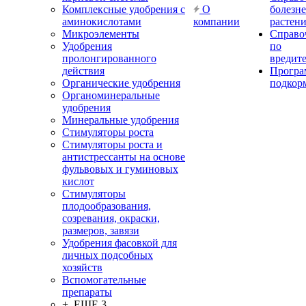
Комплексные удобрения с
О
болезн
аминокислотами
компании
растен
Микроэлементы
Справо
Удобрения
по
пролонгированного
вредит
действия
Прогр
Органические удобрения
подкор
Органоминеральные
удобрения
Минеральные удобрения
Стимуляторы роста
Стимуляторы роста и
антистрессанты на основе
фульвовых и гуминовых
кислот
Стимуляторы
плодообразования,
созревания, окраски,
размеров, завязи
Удобрения фасовкой для
личных подсобных
хозяйств
Вспомогательные
препараты
+ ЕЩЕ 3