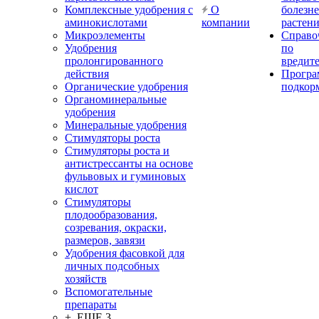
Комплексные удобрения с
О
болезн
аминокислотами
компании
растен
Микроэлементы
Справо
Удобрения
по
пролонгированного
вредит
действия
Прогр
Органические удобрения
подкор
Органоминеральные
удобрения
Минеральные удобрения
Стимуляторы роста
Стимуляторы роста и
антистрессанты на основе
фульвовых и гуминовых
кислот
Стимуляторы
плодообразования,
созревания, окраски,
размеров, завязи
Удобрения фасовкой для
личных подсобных
хозяйств
Вспомогательные
препараты
+ ЕЩЕ 3