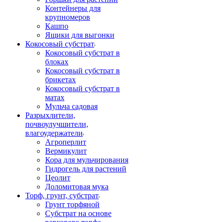
Контейнеры для
крупномеров
Кашпо
Ящики для выгонки
Кокосовый субстрат
Кокосовый субстрат в
блоках
Кокосовый субстрат в
брикетах
Кокосовый субстрат в
матах
Мульча садовая
Разрыхлители,
почвоулучшители,
влагоудержатели
Агроперлит
Вермикулит
Кора для мульчирования
Гидрогель для растений
Цеолит
Доломитовая мука
Торф, грунт, субстрат
Грунт торфяной
Субстрат на основе