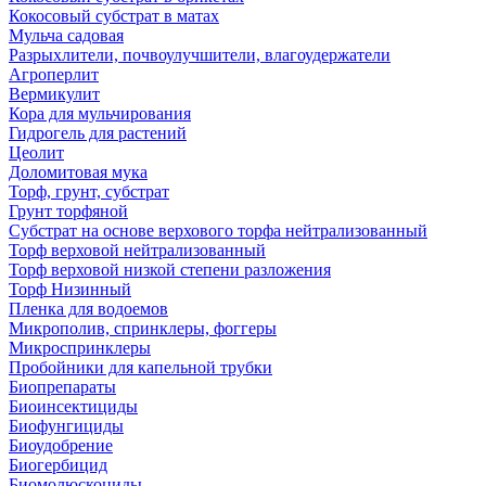
Кокосовый субстрат в матах
Мульча садовая
Разрыхлители, почвоулучшители, влагоудержатели
Агроперлит
Вермикулит
Кора для мульчирования
Гидрогель для растений
Цеолит
Доломитовая мука
Торф, грунт, субстрат
Грунт торфяной
Субстрат на основе верхового торфа нейтрализованный
Торф верховой нейтрализованный
Торф верховой низкой степени разложения
Торф Низинный
Пленка для водоемов
Микрополив, спринклеры, фоггеры
Микроспринклеры
Пробойники для капельной трубки
Биопрепараты
Биоинсектициды
Биофунгициды
Биоудобрение
Биогербицид
Биомолюскоциды