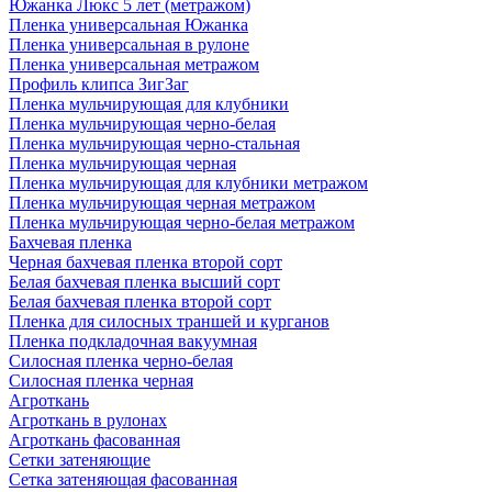
Южанка Люкс 5 лет (метражом)
Пленка универсальная Южанка
Пленка универсальная в рулоне
Пленка универсальная метражом
Профиль клипса ЗигЗаг
Пленка мульчирующая для клубники
Пленка мульчирующая черно-белая
Пленка мульчирующая черно-стальная
Пленка мульчирующая черная
Пленка мульчирующая для клубники метражом
Пленка мульчирующая черная метражом
Пленка мульчирующая черно-белая метражом
Бахчевая пленка
Черная бахчевая пленка второй сорт
Белая бахчевая пленка высший сорт
Белая бахчевая пленка второй сорт
Пленка для силосных траншей и курганов
Пленка подкладочная вакуумная
Силосная пленка черно-белая
Силосная пленка черная
Агроткань
Агроткань в рулонах
Агроткань фасованная
Сетки затеняющие
Сетка затеняющая фасованная