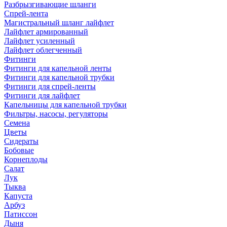
Разбрызгивающие шланги
Спрей-лента
Магистральный шланг лайфлет
Лайфлет армированный
Лайфлет усиленный
Лайфлет облегченный
Фитинги
Фитинги для капельной ленты
Фитинги для капельной трубки
Фитинги для спрей-ленты
Фитинги для лайфлет
Капельницы для капельной трубки
Фильтры, насосы, регуляторы
Семена
Цветы
Сидераты
Бобовые
Корнеплоды
Салат
Лук
Тыква
Капуста
Арбуз
Патиссон
Дыня