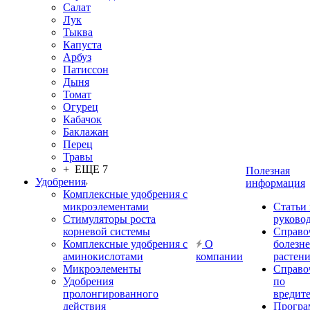
Салат
Лук
Тыква
Капуста
Арбуз
Патиссон
Дыня
Томат
Огурец
Кабачок
Баклажан
Перец
Травы
+ ЕЩЕ 7
Полезная
Удобрения
информация
Комплексные удобрения с
микроэлементами
Статьи
Стимуляторы роста
руково
корневой системы
Справо
Комплексные удобрения с
О
болезн
аминокислотами
компании
растен
Микроэлементы
Справо
Удобрения
по
пролонгированного
вредит
действия
Прогр