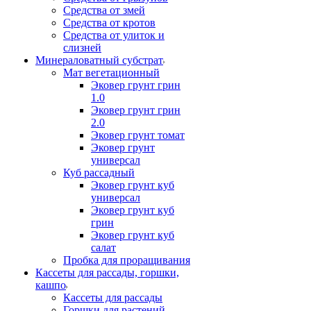
Средства от змей
Средства от кротов
Средства от улиток и
слизней
Минераловатный субстрат
Мат вегетационный
Эковер грунт грин
1.0
Эковер грунт грин
2.0
Эковер грунт томат
Эковер грунт
универсал
Куб рассадный
Эковер грунт куб
универсал
Эковер грунт куб
грин
Эковер грунт куб
салат
Пробка для проращивания
Кассеты для рассады, горшки,
кашпо
Кассеты для рассады
Горшки для растений