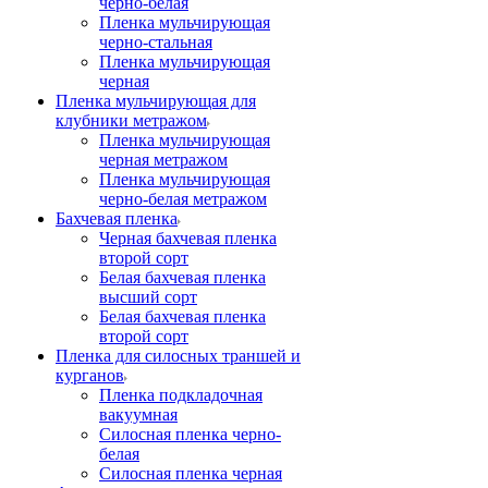
черно-белая
Пленка мульчирующая
черно-стальная
Пленка мульчирующая
черная
Пленка мульчирующая для
клубники метражом
Пленка мульчирующая
черная метражом
Пленка мульчирующая
черно-белая метражом
Бахчевая пленка
Черная бахчевая пленка
второй сорт
Белая бахчевая пленка
высший сорт
Белая бахчевая пленка
второй сорт
Пленка для силосных траншей и
курганов
Пленка подкладочная
вакуумная
Силосная пленка черно-
белая
Силосная пленка черная