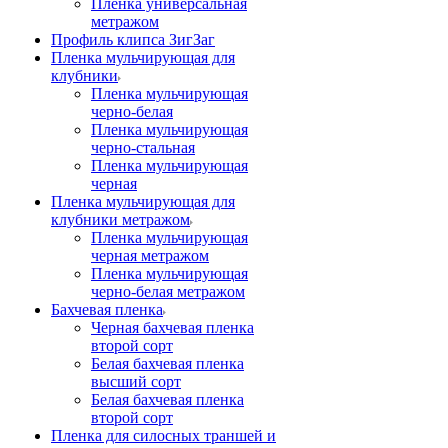
Пленка универсальная
метражом
Профиль клипса ЗигЗаг
Пленка мульчирующая для
клубники
Пленка мульчирующая
черно-белая
Пленка мульчирующая
черно-стальная
Пленка мульчирующая
черная
Пленка мульчирующая для
клубники метражом
Пленка мульчирующая
черная метражом
Пленка мульчирующая
черно-белая метражом
Бахчевая пленка
Черная бахчевая пленка
второй сорт
Белая бахчевая пленка
высший сорт
Белая бахчевая пленка
второй сорт
Пленка для силосных траншей и