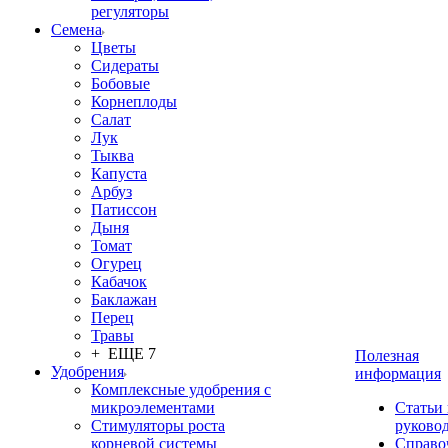
регуляторы
Семена
Цветы
Сидераты
Бобовые
Корнеплоды
Салат
Лук
Тыква
Капуста
Арбуз
Патиссон
Дыня
Томат
Огурец
Кабачок
Баклажан
Перец
Травы
+ ЕЩЕ 7
Полезная
Удобрения
информация
Комплексные удобрения с
микроэлементами
Статьи
Стимуляторы роста
руково
корневой системы
Справо