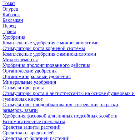
Томат
Огурец
Кабачок
Баклажан
Перец
Травы
Удобрения
Комплексные удобрения с микроэлементами
Стимуляторы роста корневой системы
Комплексные удобрения с аминокислотами
Микроэлементы
Удобрения пролонгированного действия
Органические удобрения
Органоминеральные удобрения
Минеральные удобрения
Стимуляторы роста
Стимуляторы роста и антистрессанты на основе фульвовых и
гуминовых кислот
Стимуляторы плодообразования, созревания, окраски,
размеров, завязи
Удобрения фасовкой для личных подсобных хозяйств
Вспомогательные препараты
Средства защиты растений
Средства от вредителей
Средства от болезней растений