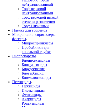
верхового торфа
нейтрализованный
Торф верховой
нейтрализованный
Торф верховой низкой
степени разложения
Торф Низинный
Пленка для водоемов
Микрополив, спринклеры,
фоггеры
Микроспринклеры
Пробойники для
капельной трубки
Биопрепараты
Биоинсектициды
Биофунгициды
Биоудобрение
Биогербицид
Биомолюскоциды
Пестициды
Гербициды
Инсектициды
Фунгициды
Акарициды
Родентициды