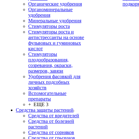
Органические удобрения
подкор
Органоминеральные
удобрения
Минеральные удобрения
Стимуляторы роста
Стимуляторы роста и
антистрессанты на основе
фульвовых и гуминовых
кислот
Стимуляторы
плодообразования,
созревания, окраски,
размеров, завязи
Удобрения фасовкой для
личных подсобных
хозяйств
Вспомогательные
препараты
+ ЕЩЕ 3
Средства защиты растений
Средства от вредителей
Средства от болезней
растений
Средства от сорняков
Средства от грызунов