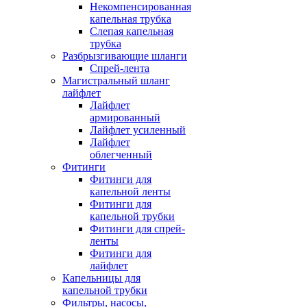
Некомпенсированная
капельная трубка
Слепая капельная
трубка
Разбрызгивающие шланги
Спрей-лента
Магистральный шланг
лайфлет
Лайфлет
армированный
Лайфлет усиленный
Лайфлет
облегченный
Фитинги
Фитинги для
капельной ленты
Фитинги для
капельной трубки
Фитинги для спрей-
ленты
Фитинги для
лайфлет
Капельницы для
капельной трубки
Фильтры, насосы,