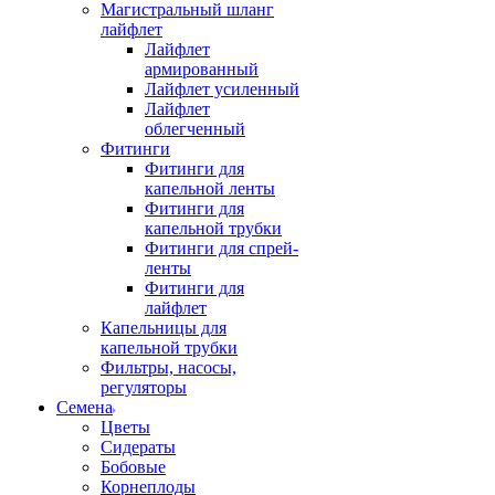
Магистральный шланг
лайфлет
Лайфлет
армированный
Лайфлет усиленный
Лайфлет
облегченный
Фитинги
Фитинги для
капельной ленты
Фитинги для
капельной трубки
Фитинги для спрей-
ленты
Фитинги для
лайфлет
Капельницы для
капельной трубки
Фильтры, насосы,
регуляторы
Семена
Цветы
Сидераты
Бобовые
Корнеплоды