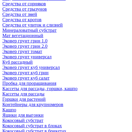
Средства от сорняков
Средства от грызунов
Средства от змей
Средства от кротов
Средства от улиток и слизней
Минераловатный субстрат
Мат вегетационный
Эковер грунт грин 1.0
Эковер грунт грин 2.0
Эковер грунт томат
Эковер грунт универсал
Куб рассадный
Эковер грунт куб универсал
Эковер грунт куб грин
Эковер грунт куб салат
Пробка для проращивания
Кассеты для рассады, горшки, кашпо
Кассеты для рассады
Горшки для растений
Контейнеры для крупномеров
Кашпо
Ящики для выгонки
Кокосовый субстрат
Кокосовый субстрат в блоках
Кокосовый субстрат в брикетах