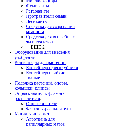
Моллюскоциды
Фумиганты
Ретарданты
Протравители семян
Десиканты
Средства для созревания
компоста
Средства для выгребных
ям и туалетов
+ ЕЩЕ 2
Оборудование для внесения
удобрений
Контейнеры для растений
Контейнеры для клубники
Контейнеры гибкие
тканые
Подвязка растений, опоры,
колышки, клипсы
Опрыскиватели, флаконы-
распылители
Опрыскиватели
Флаконы-распылители
Капиллярные маты
Агроткань для
капиллярных матов