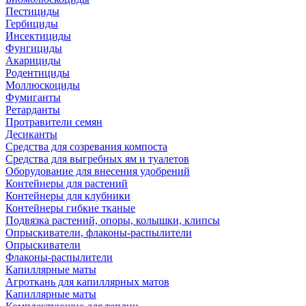
Пестициды
Гербициды
Инсектициды
Фунгициды
Акарициды
Родентициды
Моллюскоциды
Фумиганты
Ретарданты
Протравители семян
Десиканты
Средства для созревания компоста
Средства для выгребных ям и туалетов
Оборудование для внесения удобрений
Контейнеры для растений
Контейнеры для клубники
Контейнеры гибкие тканые
Подвязка растений, опоры, колышки, клипсы
Опрыскиватели, флаконы-распылители
Опрыскиватели
Флаконы-распылители
Капиллярные маты
Агроткань для капиллярных матов
Капиллярные маты