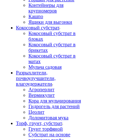
Контейнеры для
крупномеров
Кашпо
Ящики для выгонки
Кокосовый субстрат
Кокосовый субстрат в
блоках
Кокосовый субстрат в
брикетах
Кокосовый субстрат в
матах
Мульча садовая
Разрыхлители,
почвоулучшители,
влагоудержатели
Агроперлит
Вермикулит
Кора для мульчирования
Гидрогель для растений
Цеолит
Доломитовая мука
Торф, грунт, субстрат
Грунт торфяной
Субстрат на основе