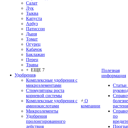
Салат
Лук
Тыква
Капуста
Арбуз
Патиссон
Дыня
Томат
Огурец
Кабачок
Баклажан
Перец
Травы
+ ЕЩЕ 7
Полезная
Удобрения
информация
Комплексные удобрения с
микроэлементами
Статьи
Стимуляторы роста
руково
корневой системы
Справо
Комплексные удобрения с
О
болезн
аминокислотами
компании
растен
Микроэлементы
Справо
Удобрения
по
пролонгированного
вредит
действия
Прогр