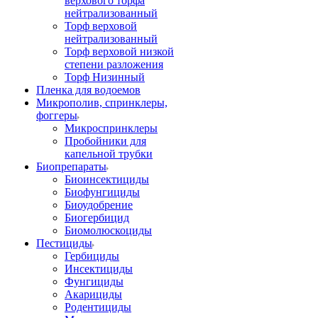
верхового торфа
нейтрализованный
Торф верховой
нейтрализованный
Торф верховой низкой
степени разложения
Торф Низинный
Пленка для водоемов
Микрополив, спринклеры,
фоггеры
Микроспринклеры
Пробойники для
капельной трубки
Биопрепараты
Биоинсектициды
Биофунгициды
Биоудобрение
Биогербицид
Биомолюскоциды
Пестициды
Гербициды
Инсектициды
Фунгициды
Акарициды
Родентициды