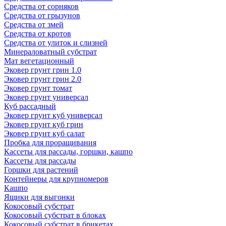
Средства от сорняков
Средства от грызунов
Средства от змей
Средства от кротов
Средства от улиток и слизней
Минераловатный субстрат
Мат вегетационный
Эковер грунт грин 1.0
Эковер грунт грин 2.0
Эковер грунт томат
Эковер грунт универсал
Куб рассадный
Эковер грунт куб универсал
Эковер грунт куб грин
Эковер грунт куб салат
Пробка для проращивания
Кассеты для рассады, горшки, кашпо
Кассеты для рассады
Горшки для растений
Контейнеры для крупномеров
Кашпо
Ящики для выгонки
Кокосовый субстрат
Кокосовый субстрат в блоках
Кокосовый субстрат в брикетах