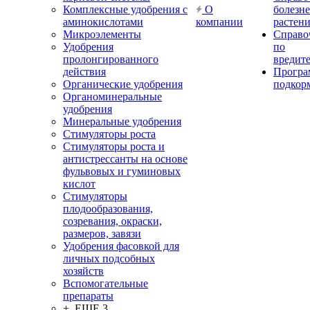
Комплексные удобрения с
О
болезн
аминокислотами
компании
растен
Микроэлементы
Справо
Удобрения
по
пролонгированного
вредит
действия
Прогр
Органические удобрения
подкор
Органоминеральные
удобрения
Минеральные удобрения
Стимуляторы роста
Стимуляторы роста и
антистрессанты на основе
фульвовых и гуминовых
кислот
Стимуляторы
плодообразования,
созревания, окраски,
размеров, завязи
Удобрения фасовкой для
личных подсобных
хозяйств
Вспомогательные
препараты
+ ЕЩЕ 3