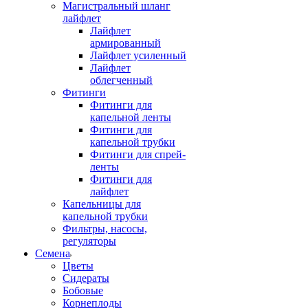
Магистральный шланг
лайфлет
Лайфлет
армированный
Лайфлет усиленный
Лайфлет
облегченный
Фитинги
Фитинги для
капельной ленты
Фитинги для
капельной трубки
Фитинги для спрей-
ленты
Фитинги для
лайфлет
Капельницы для
капельной трубки
Фильтры, насосы,
регуляторы
Семена
Цветы
Сидераты
Бобовые
Корнеплоды