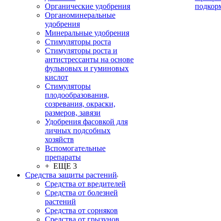
Органические удобрения
подкор
Органоминеральные
удобрения
Минеральные удобрения
Стимуляторы роста
Стимуляторы роста и
антистрессанты на основе
фульвовых и гуминовых
кислот
Стимуляторы
плодообразования,
созревания, окраски,
размеров, завязи
Удобрения фасовкой для
личных подсобных
хозяйств
Вспомогательные
препараты
+ ЕЩЕ 3
Средства защиты растений
Средства от вредителей
Средства от болезней
растений
Средства от сорняков
Средства от грызунов