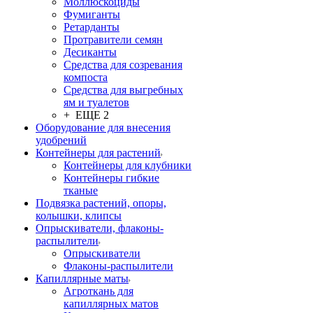
Моллюскоциды
Фумиганты
Ретарданты
Протравители семян
Десиканты
Средства для созревания
компоста
Средства для выгребных
ям и туалетов
+ ЕЩЕ 2
Оборудование для внесения
удобрений
Контейнеры для растений
Контейнеры для клубники
Контейнеры гибкие
тканые
Подвязка растений, опоры,
колышки, клипсы
Опрыскиватели, флаконы-
распылители
Опрыскиватели
Флаконы-распылители
Капиллярные маты
Агроткань для
капиллярных матов