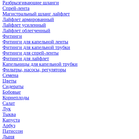
Разбрызгивающие шланги
Спрей-лента
Магистральный шланг лайфлет
Лайфлет армированный
Лайфлет усиленный
Лайфлет облегченный
Фитинги
Фитинги для капельной ленты
Фитинги для капельной трубки
Фитинги для спрей-ленты
Фитинги для лайфлет
Капельницы для капельной трубки
Фильтры, насосы, регуляторы
Семена
Цветы
Сидераты
Бобовые
Корнеплоды
Салат
Лук
Тыква
Капуста
Арбуз
Патиссон
Дыня