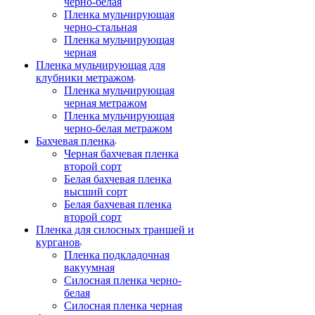
черно-белая
Пленка мульчирующая
черно-стальная
Пленка мульчирующая
черная
Пленка мульчирующая для
клубники метражом
Пленка мульчирующая
черная метражом
Пленка мульчирующая
черно-белая метражом
Бахчевая пленка
Черная бахчевая пленка
второй сорт
Белая бахчевая пленка
высший сорт
Белая бахчевая пленка
второй сорт
Пленка для силосных траншей и
курганов
Пленка подкладочная
вакуумная
Силосная пленка черно-
белая
Силосная пленка черная