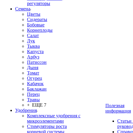
регуляторы
Семена
Цветы
Сидераты
Бобовые
Корнеплоды
Салат
Лук
Тыква
Капуста
Арбуз
Патиссон
Дыня
Томат
Огурец
Кабачок
Баклажан
Перец
Травы
+ ЕЩЕ 7
Полезная
Удобрения
информация
Комплексные удобрения с
микроэлементами
Статьи
Стимуляторы роста
руково
корневой системы
Справо