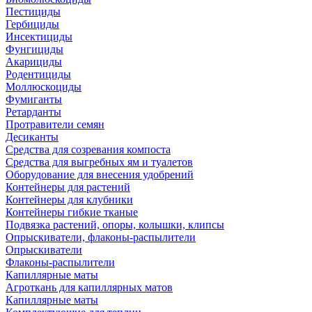
Пестициды
Гербициды
Инсектициды
Фунгициды
Акарициды
Родентициды
Моллюскоциды
Фумиганты
Ретарданты
Протравители семян
Десиканты
Средства для созревания компоста
Средства для выгребных ям и туалетов
Оборудование для внесения удобрений
Контейнеры для растений
Контейнеры для клубники
Контейнеры гибкие тканые
Подвязка растений, опоры, колышки, клипсы
Опрыскиватели, флаконы-распылители
Опрыскиватели
Флаконы-распылители
Капиллярные маты
Агроткань для капиллярных матов
Капиллярные маты