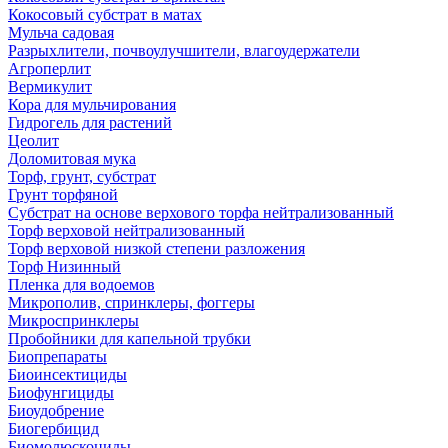
Кокосовый субстрат в матах
Мульча садовая
Разрыхлители, почвоулучшители, влагоудержатели
Агроперлит
Вермикулит
Кора для мульчирования
Гидрогель для растений
Цеолит
Доломитовая мука
Торф, грунт, субстрат
Грунт торфяной
Субстрат на основе верхового торфа нейтрализованный
Торф верховой нейтрализованный
Торф верховой низкой степени разложения
Торф Низинный
Пленка для водоемов
Микрополив, спринклеры, фоггеры
Микроспринклеры
Пробойники для капельной трубки
Биопрепараты
Биоинсектициды
Биофунгициды
Биоудобрение
Биогербицид
Биомолюскоциды