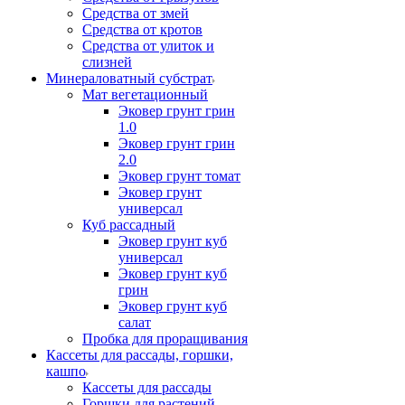
Средства от змей
Средства от кротов
Средства от улиток и
слизней
Минераловатный субстрат
Мат вегетационный
Эковер грунт грин
1.0
Эковер грунт грин
2.0
Эковер грунт томат
Эковер грунт
универсал
Куб рассадный
Эковер грунт куб
универсал
Эковер грунт куб
грин
Эковер грунт куб
салат
Пробка для проращивания
Кассеты для рассады, горшки,
кашпо
Кассеты для рассады
Горшки для растений