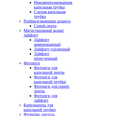
Некомпенсированная
капельная трубка
Слепая капельная
трубка
Разбрызгивающие шланги
Спрей-лента
Магистральный шланг
лайфлет
Лайфлет
армированный
Лайфлет усиленный
Лайфлет
облегченный
Фитинги
Фитинги для
капельной ленты
Фитинги для
капельной трубки
Фитинги для спрей-
ленты
Фитинги для
лайфлет
Капельницы для
капельной трубки
Фильтры, насосы,