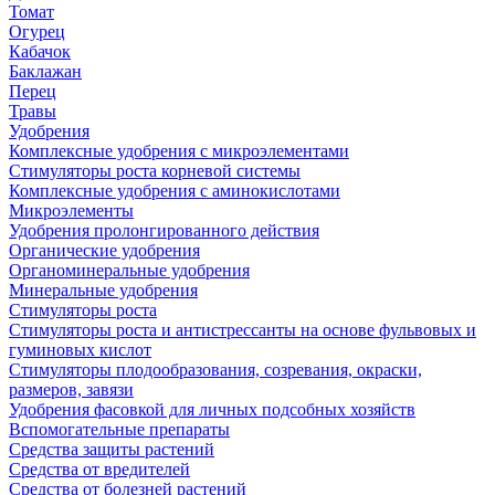
Томат
Огурец
Кабачок
Баклажан
Перец
Травы
Удобрения
Комплексные удобрения с микроэлементами
Стимуляторы роста корневой системы
Комплексные удобрения с аминокислотами
Микроэлементы
Удобрения пролонгированного действия
Органические удобрения
Органоминеральные удобрения
Минеральные удобрения
Стимуляторы роста
Стимуляторы роста и антистрессанты на основе фульвовых и
гуминовых кислот
Стимуляторы плодообразования, созревания, окраски,
размеров, завязи
Удобрения фасовкой для личных подсобных хозяйств
Вспомогательные препараты
Средства защиты растений
Средства от вредителей
Средства от болезней растений