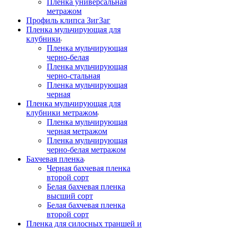
Пленка универсальная
метражом
Профиль клипса ЗигЗаг
Пленка мульчирующая для
клубники
Пленка мульчирующая
черно-белая
Пленка мульчирующая
черно-стальная
Пленка мульчирующая
черная
Пленка мульчирующая для
клубники метражом
Пленка мульчирующая
черная метражом
Пленка мульчирующая
черно-белая метражом
Бахчевая пленка
Черная бахчевая пленка
второй сорт
Белая бахчевая пленка
высший сорт
Белая бахчевая пленка
второй сорт
Пленка для силосных траншей и