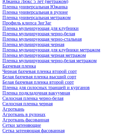
Южанка Люкс 5 лет (метражом)
Пленка универсальная Южанка
Пленка универсальная в рулоне
Пленка универсальная метражом
Профиль клипса ЗигЗаг
Пленка мульчирующая для клубники
Пленка мульчирующая черно-белая
Пленка мульчирующая черно-стальная
Пленка мульчирующая черная
Пленка мульчирующая для клубники метражом
Пленка мульчирующая черная метражом
Пленка мульчирующая черно-белая метражом
Бахчевая пленка
Черная бахчевая пленка второй сорт
Белая бахчевая пленка высший сорт
Белая бахчевая пленка второй сорт
Пленка для силосных траншей и курганов
Пленка подкладочная вакуумная
Силосная пленка черно-белая
Силосная пленка черная
Агроткань
Агроткань в рулонах
Агроткань фасованная
Сетки затеняющие
Сетка затеняющая фасованная