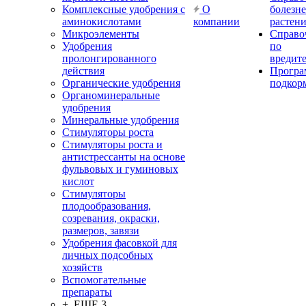
Комплексные удобрения с
О
болезн
аминокислотами
компании
растен
Микроэлементы
Справо
Удобрения
по
пролонгированного
вредит
действия
Прогр
Органические удобрения
подкор
Органоминеральные
удобрения
Минеральные удобрения
Стимуляторы роста
Стимуляторы роста и
антистрессанты на основе
фульвовых и гуминовых
кислот
Стимуляторы
плодообразования,
созревания, окраски,
размеров, завязи
Удобрения фасовкой для
личных подсобных
хозяйств
Вспомогательные
препараты
+ ЕЩЕ 3