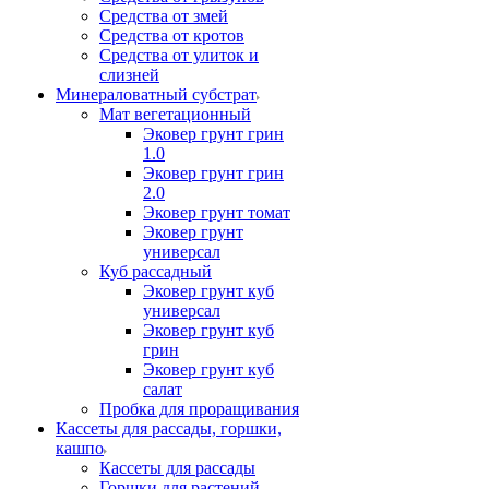
Средства от змей
Средства от кротов
Средства от улиток и
слизней
Минераловатный субстрат
Мат вегетационный
Эковер грунт грин
1.0
Эковер грунт грин
2.0
Эковер грунт томат
Эковер грунт
универсал
Куб рассадный
Эковер грунт куб
универсал
Эковер грунт куб
грин
Эковер грунт куб
салат
Пробка для проращивания
Кассеты для рассады, горшки,
кашпо
Кассеты для рассады
Горшки для растений