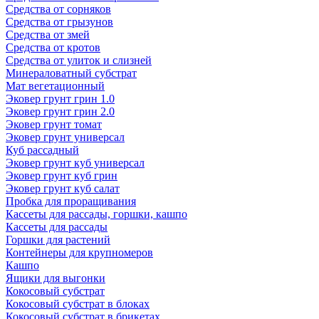
Средства от сорняков
Средства от грызунов
Средства от змей
Средства от кротов
Средства от улиток и слизней
Минераловатный субстрат
Мат вегетационный
Эковер грунт грин 1.0
Эковер грунт грин 2.0
Эковер грунт томат
Эковер грунт универсал
Куб рассадный
Эковер грунт куб универсал
Эковер грунт куб грин
Эковер грунт куб салат
Пробка для проращивания
Кассеты для рассады, горшки, кашпо
Кассеты для рассады
Горшки для растений
Контейнеры для крупномеров
Кашпо
Ящики для выгонки
Кокосовый субстрат
Кокосовый субстрат в блоках
Кокосовый субстрат в брикетах