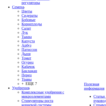
регуляторы
Семена
Цветы
Сидераты
Бобовые
Корнеплоды
Салат
Лук
Тыква
Капуста
Арбуз
Патиссон
Дыня
Томат
Огурец
Кабачок
Баклажан
Перец
Травы
+ ЕЩЕ 7
Полезная
Удобрения
информация
Комплексные удобрения с
микроэлементами
Статьи
Стимуляторы роста
руково
корневой системы
Справо