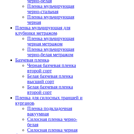
черно-белая
Пленка мульчирующая
черно-стальная
Пленка мульчирующая
черная
Пленка мульчирующая для
клубники метражом
Пленка мульчирующая
черная метражом
Пленка мульчирующая
черно-белая метражом
Бахчевая пленка
Черная бахчевая пленка
второй сорт
Белая бахчевая пленка
высший сорт
Белая бахчевая пленка
второй сорт
Пленка для силосных траншей и
курганов
Пленка подкладочная
вакуумная
Силосная пленка черно-
белая
Силосная пленка черная