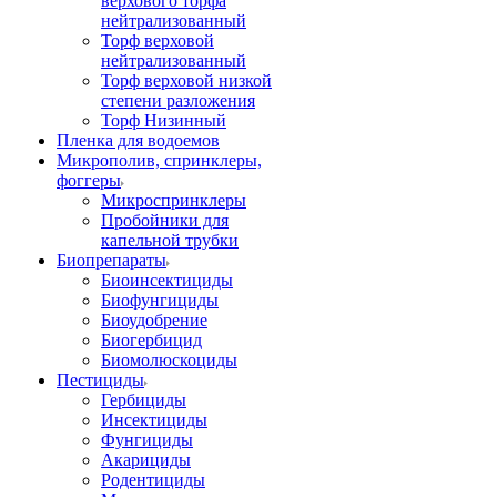
верхового торфа
нейтрализованный
Торф верховой
нейтрализованный
Торф верховой низкой
степени разложения
Торф Низинный
Пленка для водоемов
Микрополив, спринклеры,
фоггеры
Микроспринклеры
Пробойники для
капельной трубки
Биопрепараты
Биоинсектициды
Биофунгициды
Биоудобрение
Биогербицид
Биомолюскоциды
Пестициды
Гербициды
Инсектициды
Фунгициды
Акарициды
Родентициды