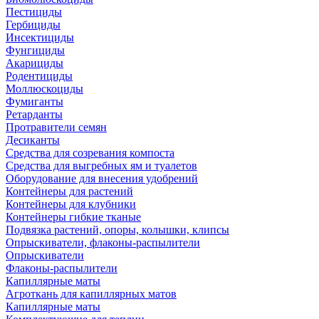
Пестициды
Гербициды
Инсектициды
Фунгициды
Акарициды
Родентициды
Моллюскоциды
Фумиганты
Ретарданты
Протравители семян
Десиканты
Средства для созревания компоста
Средства для выгребных ям и туалетов
Оборудование для внесения удобрений
Контейнеры для растений
Контейнеры для клубники
Контейнеры гибкие тканые
Подвязка растений, опоры, колышки, клипсы
Опрыскиватели, флаконы-распылители
Опрыскиватели
Флаконы-распылители
Капиллярные маты
Агроткань для капиллярных матов
Капиллярные маты