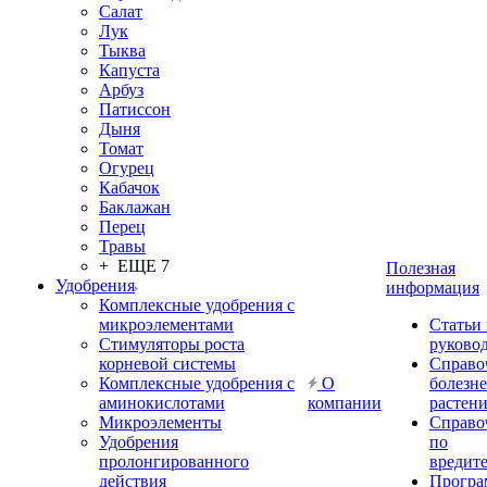
Салат
Лук
Тыква
Капуста
Арбуз
Патиссон
Дыня
Томат
Огурец
Кабачок
Баклажан
Перец
Травы
+ ЕЩЕ 7
Полезная
Удобрения
информация
Комплексные удобрения с
микроэлементами
Статьи
Стимуляторы роста
руково
корневой системы
Справо
Комплексные удобрения с
О
болезн
аминокислотами
компании
растен
Микроэлементы
Справо
Удобрения
по
пролонгированного
вредит
действия
Прогр