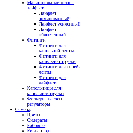
Магистральный шланг
лайфлет
Лайфлет
армированный
Лайфлет усиленный
Лайфлет
облегченный
Фитинги
Фитинги для
капельной ленты
Фитинги для
капельной трубки
Фитинги для спрей-
ленты
Фитинги для
лайфлет
Капельницы для
капельной трубки
Фильтры, насосы,
регуляторы
Семена
Цветы
Сидераты
Бобовые
Корнеплоды