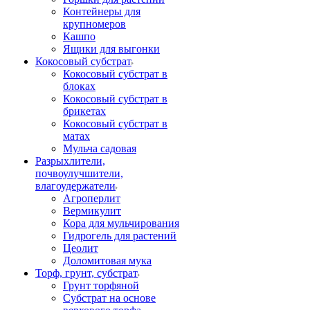
Контейнеры для
крупномеров
Кашпо
Ящики для выгонки
Кокосовый субстрат
Кокосовый субстрат в
блоках
Кокосовый субстрат в
брикетах
Кокосовый субстрат в
матах
Мульча садовая
Разрыхлители,
почвоулучшители,
влагоудержатели
Агроперлит
Вермикулит
Кора для мульчирования
Гидрогель для растений
Цеолит
Доломитовая мука
Торф, грунт, субстрат
Грунт торфяной
Субстрат на основе