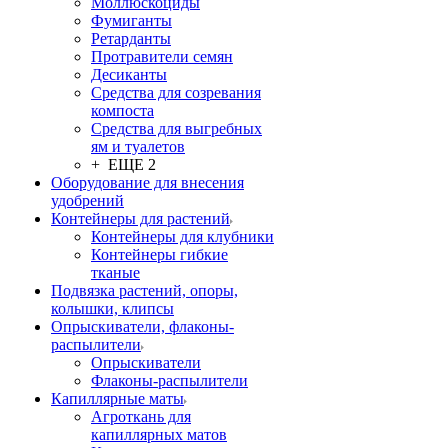
Моллюскоциды
Фумиганты
Ретарданты
Протравители семян
Десиканты
Средства для созревания
компоста
Средства для выгребных
ям и туалетов
+ ЕЩЕ 2
Оборудование для внесения
удобрений
Контейнеры для растений
Контейнеры для клубники
Контейнеры гибкие
тканые
Подвязка растений, опоры,
колышки, клипсы
Опрыскиватели, флаконы-
распылители
Опрыскиватели
Флаконы-распылители
Капиллярные маты
Агроткань для
капиллярных матов