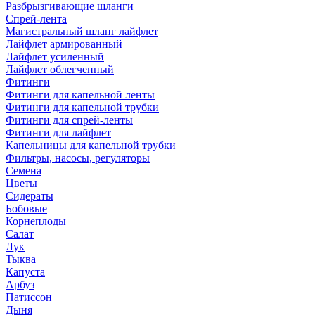
Разбрызгивающие шланги
Спрей-лента
Магистральный шланг лайфлет
Лайфлет армированный
Лайфлет усиленный
Лайфлет облегченный
Фитинги
Фитинги для капельной ленты
Фитинги для капельной трубки
Фитинги для спрей-ленты
Фитинги для лайфлет
Капельницы для капельной трубки
Фильтры, насосы, регуляторы
Семена
Цветы
Сидераты
Бобовые
Корнеплоды
Салат
Лук
Тыква
Капуста
Арбуз
Патиссон
Дыня