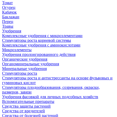
Томат
Огурец
Кабачок
Баклажан
Перец
Травы
Удобрения
Комплексные удобрения с микроэлементами
Стимуляторы роста корневой системы
Комплексные удобрения с аминокислотами
Микроэлементы
Удобрения пролонгированного действия
Органические удобрения
Органоминеральные удобрения
Минеральные удобрения
Стимуляторы роста
Стимуляторы роста и антистрессанты на основе фульвовых и
гуминовых кислот
Стимуляторы плодообразования, созревания, окраски,
размеров, завязи
Удобрения фасовкой для личных подсобных хозяйств
Вспомогательные препараты
Средства защиты растений
Средства от вредителей
Средства от болезней растений