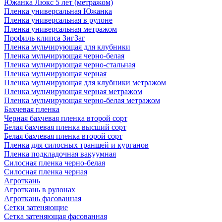
Южанка Люкс 5 лет (метражом)
Пленка универсальная Южанка
Пленка универсальная в рулоне
Пленка универсальная метражом
Профиль клипса ЗигЗаг
Пленка мульчирующая для клубники
Пленка мульчирующая черно-белая
Пленка мульчирующая черно-стальная
Пленка мульчирующая черная
Пленка мульчирующая для клубники метражом
Пленка мульчирующая черная метражом
Пленка мульчирующая черно-белая метражом
Бахчевая пленка
Черная бахчевая пленка второй сорт
Белая бахчевая пленка высший сорт
Белая бахчевая пленка второй сорт
Пленка для силосных траншей и курганов
Пленка подкладочная вакуумная
Силосная пленка черно-белая
Силосная пленка черная
Агроткань
Агроткань в рулонах
Агроткань фасованная
Сетки затеняющие
Сетка затеняющая фасованная