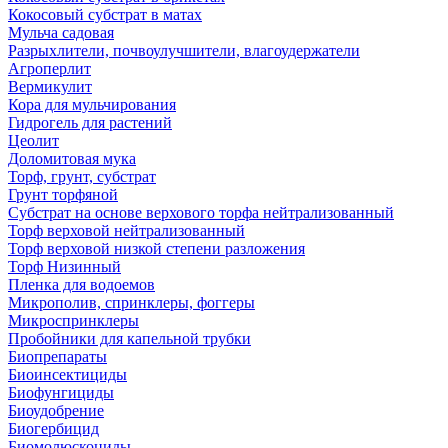
Кокосовый субстрат в матах
Мульча садовая
Разрыхлители, почвоулучшители, влагоудержатели
Агроперлит
Вермикулит
Кора для мульчирования
Гидрогель для растений
Цеолит
Доломитовая мука
Торф, грунт, субстрат
Грунт торфяной
Субстрат на основе верхового торфа нейтрализованный
Торф верховой нейтрализованный
Торф верховой низкой степени разложения
Торф Низинный
Пленка для водоемов
Микрополив, спринклеры, фоггеры
Микроспринклеры
Пробойники для капельной трубки
Биопрепараты
Биоинсектициды
Биофунгициды
Биоудобрение
Биогербицид
Биомолюскоциды