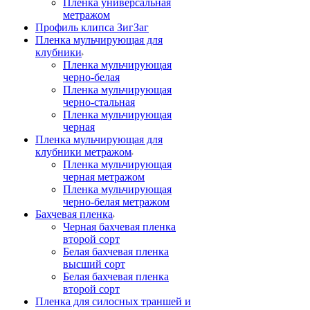
Пленка универсальная
метражом
Профиль клипса ЗигЗаг
Пленка мульчирующая для
клубники
Пленка мульчирующая
черно-белая
Пленка мульчирующая
черно-стальная
Пленка мульчирующая
черная
Пленка мульчирующая для
клубники метражом
Пленка мульчирующая
черная метражом
Пленка мульчирующая
черно-белая метражом
Бахчевая пленка
Черная бахчевая пленка
второй сорт
Белая бахчевая пленка
высший сорт
Белая бахчевая пленка
второй сорт
Пленка для силосных траншей и