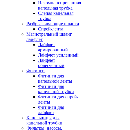
Некомпенсированная
капельная трубка
Слепая капельная
трубка
Разбрызгивающие шланги
Спрей-лента
Магистральный шланг
лайфлет
Лайфлет
армированный
Лайфлет усиленный
Лайфлет
облегченный
Фитинги
Фитинги для
капельной ленты
Фитинги для
капельной трубки
Фитинги для спрей-
ленты
Фитинги для
лайфлет
Капельницы для
капельной трубки
Фильтры, насосы,