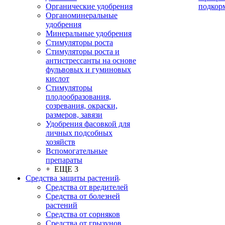
Органические удобрения
подкор
Органоминеральные
удобрения
Минеральные удобрения
Стимуляторы роста
Стимуляторы роста и
антистрессанты на основе
фульвовых и гуминовых
кислот
Стимуляторы
плодообразования,
созревания, окраски,
размеров, завязи
Удобрения фасовкой для
личных подсобных
хозяйств
Вспомогательные
препараты
+ ЕЩЕ 3
Средства защиты растений
Средства от вредителей
Средства от болезней
растений
Средства от сорняков
Средства от грызунов