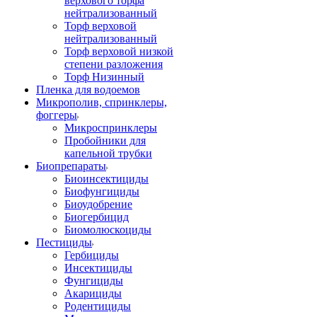
верхового торфа
нейтрализованный
Торф верховой
нейтрализованный
Торф верховой низкой
степени разложения
Торф Низинный
Пленка для водоемов
Микрополив, спринклеры,
фоггеры
Микроспринклеры
Пробойники для
капельной трубки
Биопрепараты
Биоинсектициды
Биофунгициды
Биоудобрение
Биогербицид
Биомолюскоциды
Пестициды
Гербициды
Инсектициды
Фунгициды
Акарициды
Родентициды