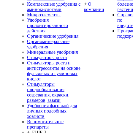
Комплексные удобрения с
О
болезн
аминокислотами
компании
растен
Микроэлементы
Справо
Удобрения
по
пролонгированного
вредит
действия
Прогр
Органические удобрения
подкор
Органоминеральные
удобрения
Минеральные удобрения
Стимуляторы роста
Стимуляторы роста и
антистрессанты на основе
фульвовых и гуминовых
кислот
Стимуляторы
плодообразования,
созревания, окраски,
размеров, завязи
Удобрения фасовкой для
личных подсобных
хозяйств
Вспомогательные
препараты
+ ЕЩЕ 3