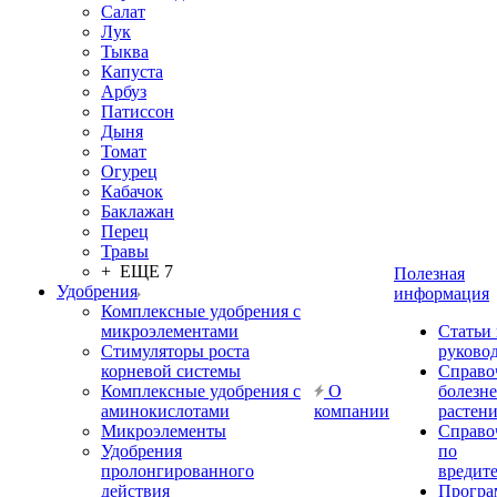
Салат
Лук
Тыква
Капуста
Арбуз
Патиссон
Дыня
Томат
Огурец
Кабачок
Баклажан
Перец
Травы
+ ЕЩЕ 7
Полезная
Удобрения
информация
Комплексные удобрения с
микроэлементами
Статьи
Стимуляторы роста
руково
корневой системы
Справо
Комплексные удобрения с
О
болезн
аминокислотами
компании
растен
Микроэлементы
Справо
Удобрения
по
пролонгированного
вредит
действия
Прогр