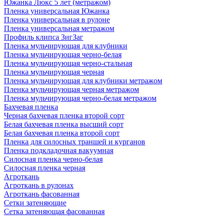
Южанка Люкс 5 лет (метражом)
Пленка универсальная Южанка
Пленка универсальная в рулоне
Пленка универсальная метражом
Профиль клипса ЗигЗаг
Пленка мульчирующая для клубники
Пленка мульчирующая черно-белая
Пленка мульчирующая черно-стальная
Пленка мульчирующая черная
Пленка мульчирующая для клубники метражом
Пленка мульчирующая черная метражом
Пленка мульчирующая черно-белая метражом
Бахчевая пленка
Черная бахчевая пленка второй сорт
Белая бахчевая пленка высший сорт
Белая бахчевая пленка второй сорт
Пленка для силосных траншей и курганов
Пленка подкладочная вакуумная
Силосная пленка черно-белая
Силосная пленка черная
Агроткань
Агроткань в рулонах
Агроткань фасованная
Сетки затеняющие
Сетка затеняющая фасованная