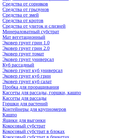
Средства от сорняков
Средства от грызунов
Средства от змей
Средства от кротов
Средства от улиток и слизней
Минераловатный субстрат
Мат вегетационный
Эковер грунт грин 1.0
Эковер грунт грин 2.0
Эковер грунт томат
Эковер грунт универсал
Куб рассадный
Эковер грунт куб универсал
Эковер грунт куб грин
Эковер грунт куб салат
Пробка для проращивания
Кассеты для рассады, горшки, кашпо
Кассеты для рассады
Горшки для растений
Контейнеры для крупномеров
Кашпо
Ящики для выгонки
Кокосовый субстрат
Кокосовый субстрат в блоках
Кокосовый субстрат в брикетах