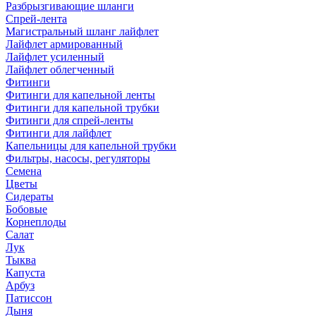
Разбрызгивающие шланги
Спрей-лента
Магистральный шланг лайфлет
Лайфлет армированный
Лайфлет усиленный
Лайфлет облегченный
Фитинги
Фитинги для капельной ленты
Фитинги для капельной трубки
Фитинги для спрей-ленты
Фитинги для лайфлет
Капельницы для капельной трубки
Фильтры, насосы, регуляторы
Семена
Цветы
Сидераты
Бобовые
Корнеплоды
Салат
Лук
Тыква
Капуста
Арбуз
Патиссон
Дыня