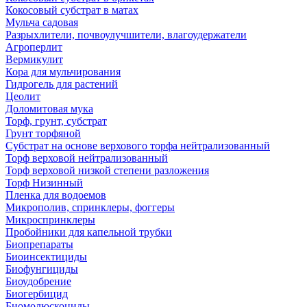
Кокосовый субстрат в матах
Мульча садовая
Разрыхлители, почвоулучшители, влагоудержатели
Агроперлит
Вермикулит
Кора для мульчирования
Гидрогель для растений
Цеолит
Доломитовая мука
Торф, грунт, субстрат
Грунт торфяной
Субстрат на основе верхового торфа нейтрализованный
Торф верховой нейтрализованный
Торф верховой низкой степени разложения
Торф Низинный
Пленка для водоемов
Микрополив, спринклеры, фоггеры
Микроспринклеры
Пробойники для капельной трубки
Биопрепараты
Биоинсектициды
Биофунгициды
Биоудобрение
Биогербицид
Биомолюскоциды