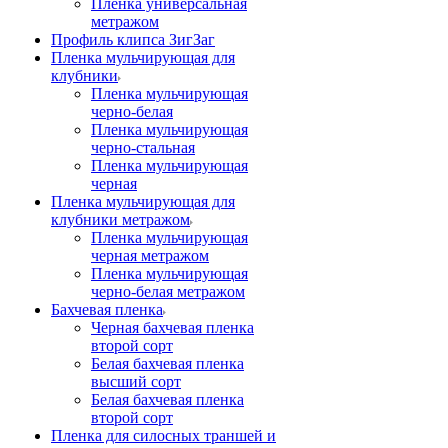
Пленка универсальная
метражом
Профиль клипса ЗигЗаг
Пленка мульчирующая для
клубники
Пленка мульчирующая
черно-белая
Пленка мульчирующая
черно-стальная
Пленка мульчирующая
черная
Пленка мульчирующая для
клубники метражом
Пленка мульчирующая
черная метражом
Пленка мульчирующая
черно-белая метражом
Бахчевая пленка
Черная бахчевая пленка
второй сорт
Белая бахчевая пленка
высший сорт
Белая бахчевая пленка
второй сорт
Пленка для силосных траншей и