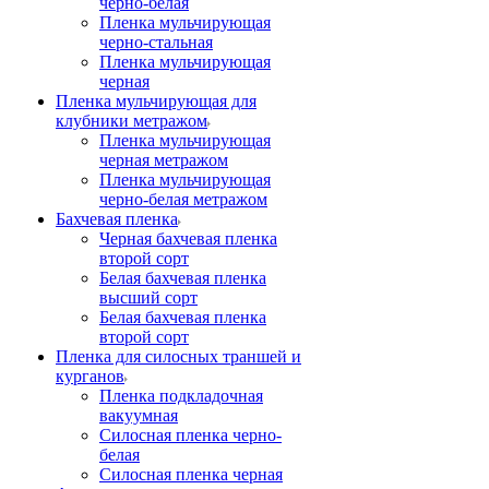
черно-белая
Пленка мульчирующая
черно-стальная
Пленка мульчирующая
черная
Пленка мульчирующая для
клубники метражом
Пленка мульчирующая
черная метражом
Пленка мульчирующая
черно-белая метражом
Бахчевая пленка
Черная бахчевая пленка
второй сорт
Белая бахчевая пленка
высший сорт
Белая бахчевая пленка
второй сорт
Пленка для силосных траншей и
курганов
Пленка подкладочная
вакуумная
Силосная пленка черно-
белая
Силосная пленка черная