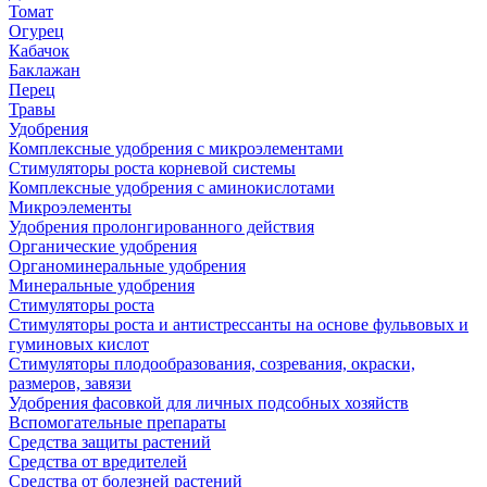
Томат
Огурец
Кабачок
Баклажан
Перец
Травы
Удобрения
Комплексные удобрения с микроэлементами
Стимуляторы роста корневой системы
Комплексные удобрения с аминокислотами
Микроэлементы
Удобрения пролонгированного действия
Органические удобрения
Органоминеральные удобрения
Минеральные удобрения
Стимуляторы роста
Стимуляторы роста и антистрессанты на основе фульвовых и
гуминовых кислот
Стимуляторы плодообразования, созревания, окраски,
размеров, завязи
Удобрения фасовкой для личных подсобных хозяйств
Вспомогательные препараты
Средства защиты растений
Средства от вредителей
Средства от болезней растений