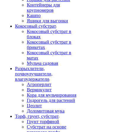
Контейнеры для
крупномеров
Кашпо
Ящики для выгонки
Кокосовый субстрат
Кокосовый субстрат в
блоках
Кокосовый субстрат в
брикетах
Кокосовый субстрат в
матах
Мульча садовая
Разрыхлители,
почвоулучшители,
влагоудержатели
Агроперлит
Вермикулит
Кора для мульчирования
Гидрогель для растений
Цеолит
Доломитовая мука
Торф, грунт, субстрат
Грунт торфяной
Субстрат на основе