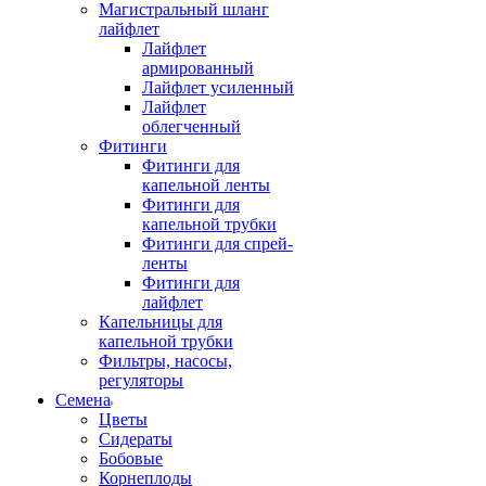
Магистральный шланг
лайфлет
Лайфлет
армированный
Лайфлет усиленный
Лайфлет
облегченный
Фитинги
Фитинги для
капельной ленты
Фитинги для
капельной трубки
Фитинги для спрей-
ленты
Фитинги для
лайфлет
Капельницы для
капельной трубки
Фильтры, насосы,
регуляторы
Семена
Цветы
Сидераты
Бобовые
Корнеплоды