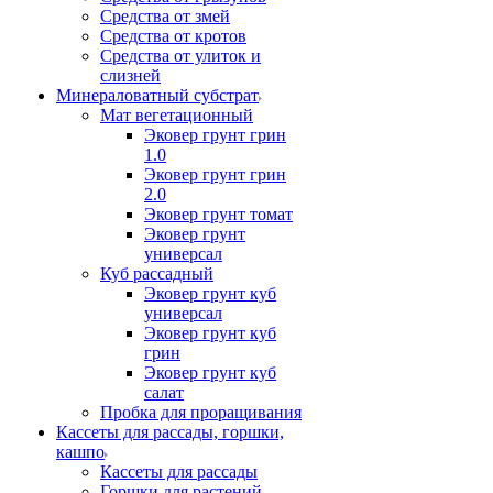
Средства от змей
Средства от кротов
Средства от улиток и
слизней
Минераловатный субстрат
Мат вегетационный
Эковер грунт грин
1.0
Эковер грунт грин
2.0
Эковер грунт томат
Эковер грунт
универсал
Куб рассадный
Эковер грунт куб
универсал
Эковер грунт куб
грин
Эковер грунт куб
салат
Пробка для проращивания
Кассеты для рассады, горшки,
кашпо
Кассеты для рассады
Горшки для растений