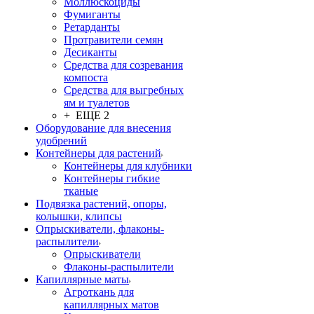
Моллюскоциды
Фумиганты
Ретарданты
Протравители семян
Десиканты
Средства для созревания
компоста
Средства для выгребных
ям и туалетов
+ ЕЩЕ 2
Оборудование для внесения
удобрений
Контейнеры для растений
Контейнеры для клубники
Контейнеры гибкие
тканые
Подвязка растений, опоры,
колышки, клипсы
Опрыскиватели, флаконы-
распылители
Опрыскиватели
Флаконы-распылители
Капиллярные маты
Агроткань для
капиллярных матов