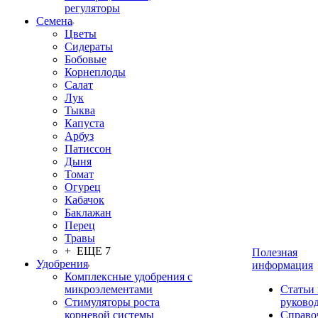
регуляторы
Семена
Цветы
Сидераты
Бобовые
Корнеплоды
Салат
Лук
Тыква
Капуста
Арбуз
Патиссон
Дыня
Томат
Огурец
Кабачок
Баклажан
Перец
Травы
+ ЕЩЕ 7
Полезная
Удобрения
информация
Комплексные удобрения с
микроэлементами
Статьи
Стимуляторы роста
руково
корневой системы
Справо