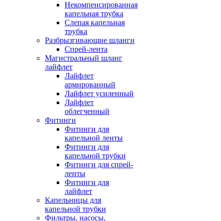
Некомпенсированная
капельная трубка
Слепая капельная
трубка
Разбрызгивающие шланги
Спрей-лента
Магистральный шланг
лайфлет
Лайфлет
армированный
Лайфлет усиленный
Лайфлет
облегченный
Фитинги
Фитинги для
капельной ленты
Фитинги для
капельной трубки
Фитинги для спрей-
ленты
Фитинги для
лайфлет
Капельницы для
капельной трубки
Фильтры, насосы,