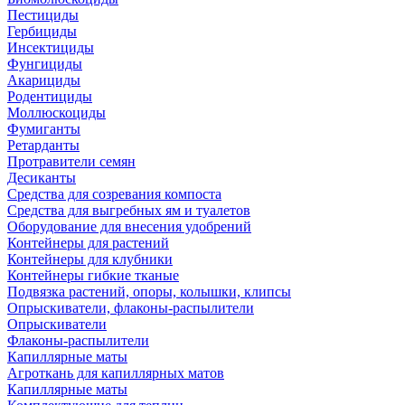
Пестициды
Гербициды
Инсектициды
Фунгициды
Акарициды
Родентициды
Моллюскоциды
Фумиганты
Ретарданты
Протравители семян
Десиканты
Средства для созревания компоста
Средства для выгребных ям и туалетов
Оборудование для внесения удобрений
Контейнеры для растений
Контейнеры для клубники
Контейнеры гибкие тканые
Подвязка растений, опоры, колышки, клипсы
Опрыскиватели, флаконы-распылители
Опрыскиватели
Флаконы-распылители
Капиллярные маты
Агроткань для капиллярных матов
Капиллярные маты