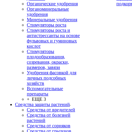
Органические удобрения
подкор
Органоминеральные
удобрения
Минеральные удобрения
Стимуляторы роста
Стимуляторы роста и
антистрессанты на основе
фульвовых и гуминовых
кислот
Стимуляторы
плодообразования,
созревания, окраски,
размеров, завязи
Удобрения фасовкой для
личных подсобных
хозяйств
Вспомогательные
препараты
+ ЕЩЕ 3
Средства защиты растений
Средства от вредителей
Средства от болезней
растений
Средства от сорняков
Средства от грызунов