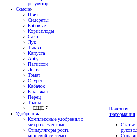
регуляторы
Семена
Цветы
Сидераты
Бобовые
Корнеплоды
Салат
Лук
Тыква
Капуста
Арбуз
Патиссон
Дыня
Томат
Огурец
Кабачок
Баклажан
Перец
Травы
+ ЕЩЕ 7
Полезная
Удобрения
информация
Комплексные удобрения с
микроэлементами
Статьи
Стимуляторы роста
руково
корневой системы
Справо