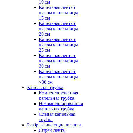
10 см
Капельная лента с
шагом капельницы
15 см
Капельная лента с
шагом капельницы
20 см
Капельная лента с
шагом капельницы
25 см
Капельная лента с
шагом капельницы
30 см
Капельная лента с
шагом капельницы
>30 см
Капельная трубка
Компенсированная
капельная трубка
Некомпенсированная
капельная трубка
Слепая капельная
трубка
Разбрызгивающие шланги
Спрей-лента