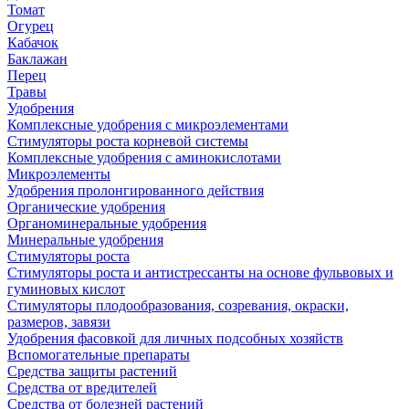
Томат
Огурец
Кабачок
Баклажан
Перец
Травы
Удобрения
Комплексные удобрения с микроэлементами
Стимуляторы роста корневой системы
Комплексные удобрения с аминокислотами
Микроэлементы
Удобрения пролонгированного действия
Органические удобрения
Органоминеральные удобрения
Минеральные удобрения
Стимуляторы роста
Стимуляторы роста и антистрессанты на основе фульвовых и
гуминовых кислот
Стимуляторы плодообразования, созревания, окраски,
размеров, завязи
Удобрения фасовкой для личных подсобных хозяйств
Вспомогательные препараты
Средства защиты растений
Средства от вредителей
Средства от болезней растений