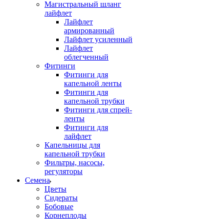
Магистральный шланг
лайфлет
Лайфлет
армированный
Лайфлет усиленный
Лайфлет
облегченный
Фитинги
Фитинги для
капельной ленты
Фитинги для
капельной трубки
Фитинги для спрей-
ленты
Фитинги для
лайфлет
Капельницы для
капельной трубки
Фильтры, насосы,
регуляторы
Семена
Цветы
Сидераты
Бобовые
Корнеплоды