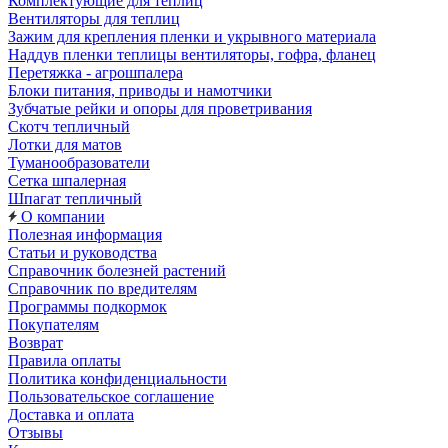
Комплектующие для теплиц
Вентиляторы для теплиц
Зажим для крепления пленки и укрывного материала
Наддув пленки теплицы вентиляторы, гофра, фланец
Перетяжка - агрошпалера
Блоки питания, приводы и намотчики
Зубчатые рейки и опоры для проветривания
Скотч тепличный
Лотки для матов
Туманообразователи
Сетка шпалерная
Шпагат тепличный
О компании
Полезная информация
Статьи и руководства
Справочник болезней растений
Справочник по вредителям
Программы подкормок
Покупателям
Возврат
Правила оплаты
Политика конфиденциальности
Пользовательское соглашение
Доставка и оплата
Отзывы