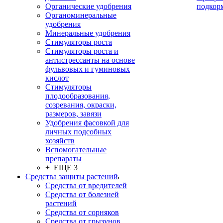
Органические удобрения
подкор
Органоминеральные
удобрения
Минеральные удобрения
Стимуляторы роста
Стимуляторы роста и
антистрессанты на основе
фульвовых и гуминовых
кислот
Стимуляторы
плодообразования,
созревания, окраски,
размеров, завязи
Удобрения фасовкой для
личных подсобных
хозяйств
Вспомогательные
препараты
+ ЕЩЕ 3
Средства защиты растений
Средства от вредителей
Средства от болезней
растений
Средства от сорняков
Средства от грызунов