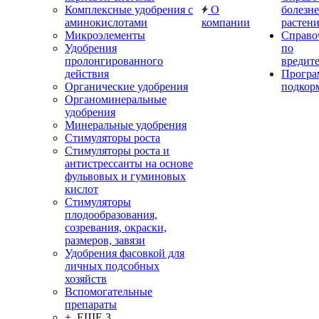
Комплексные удобрения с
О
болезн
аминокислотами
компании
растен
Микроэлементы
Справо
Удобрения
по
пролонгированного
вредит
действия
Прогр
Органические удобрения
подкор
Органоминеральные
удобрения
Минеральные удобрения
Стимуляторы роста
Стимуляторы роста и
антистрессанты на основе
фульвовых и гуминовых
кислот
Стимуляторы
плодообразования,
созревания, окраски,
размеров, завязи
Удобрения фасовкой для
личных подсобных
хозяйств
Вспомогательные
препараты
+ ЕЩЕ 3