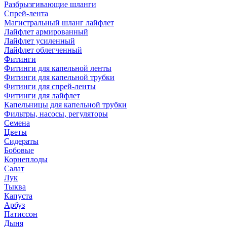
Разбрызгивающие шланги
Спрей-лента
Магистральный шланг лайфлет
Лайфлет армированный
Лайфлет усиленный
Лайфлет облегченный
Фитинги
Фитинги для капельной ленты
Фитинги для капельной трубки
Фитинги для спрей-ленты
Фитинги для лайфлет
Капельницы для капельной трубки
Фильтры, насосы, регуляторы
Семена
Цветы
Сидераты
Бобовые
Корнеплоды
Салат
Лук
Тыква
Капуста
Арбуз
Патиссон
Дыня