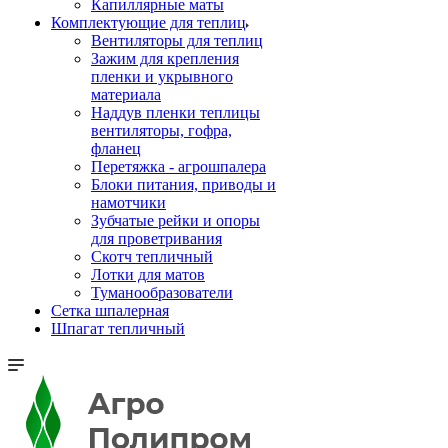
Капиллярные маты
Комплектующие для теплиц
Вентиляторы для теплиц
Зажим для крепления
пленки и укрывного
материала
Наддув пленки теплицы
вентиляторы, гофра,
фланец
Перетяжка - агрошпалера
Блоки питания, приводы и
намотчики
Зубчатые рейки и опоры
для проветривания
Скотч тепличный
Лотки для матов
Туманообразователи
Сетка шпалерная
Шпагат тепличный