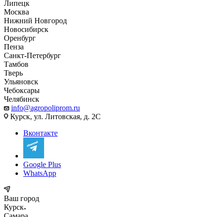
Липецк
Москва
Нижний Новгород
Новосибирск
Оренбург
Пенза
Санкт-Петербург
Тамбов
Тверь
Ульяновск
Чебоксары
Челябинск
info@agropoliprom.ru
Курск, ул. Литовская, д. 2С
Вконтакте
Google Plus
WhatsApp
Ваш город
Курск
Самара