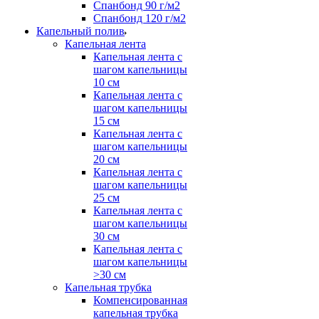
Спанбонд 90 г/м2
Спанбонд 120 г/м2
Капельный полив
Капельная лента
Капельная лента с
шагом капельницы
10 см
Капельная лента с
шагом капельницы
15 см
Капельная лента с
шагом капельницы
20 см
Капельная лента с
шагом капельницы
25 см
Капельная лента с
шагом капельницы
30 см
Капельная лента с
шагом капельницы
>30 см
Капельная трубка
Компенсированная
капельная трубка