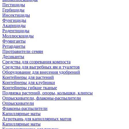
Пестициды
Гербициды
Инсектициды
Фунгициды
Акарициды
Родентициды
Моллюскоциды
Фумиганты
Ретарданты
Протравители семян
Десиканты
Средства для созревания компоста
Средства для выгребных ям и туалетов
Оборудование для внесения удобрений
Контейнеры для растений
Контейнеры для клубники
Контейнеры гибкие тканые
Подвязка растений, опоры, колышки, клипсы
Опрыскиватели, флаконы-распылители
Опрыскиватели
Флаконы-распылители
Капиллярные маты
Агроткань для капиллярных матов
Капиллярные маты