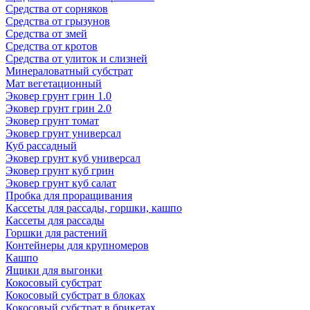
Средства от сорняков
Средства от грызунов
Средства от змей
Средства от кротов
Средства от улиток и слизней
Минераловатный субстрат
Мат вегетационный
Эковер грунт грин 1.0
Эковер грунт грин 2.0
Эковер грунт томат
Эковер грунт универсал
Куб рассадный
Эковер грунт куб универсал
Эковер грунт куб грин
Эковер грунт куб салат
Пробка для проращивания
Кассеты для рассады, горшки, кашпо
Кассеты для рассады
Горшки для растений
Контейнеры для крупномеров
Кашпо
Ящики для выгонки
Кокосовый субстрат
Кокосовый субстрат в блоках
Кокосовый субстрат в брикетах