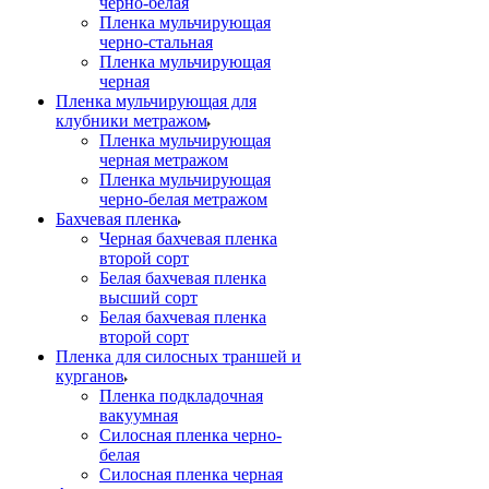
черно-белая
Пленка мульчирующая
черно-стальная
Пленка мульчирующая
черная
Пленка мульчирующая для
клубники метражом
Пленка мульчирующая
черная метражом
Пленка мульчирующая
черно-белая метражом
Бахчевая пленка
Черная бахчевая пленка
второй сорт
Белая бахчевая пленка
высший сорт
Белая бахчевая пленка
второй сорт
Пленка для силосных траншей и
курганов
Пленка подкладочная
вакуумная
Силосная пленка черно-
белая
Силосная пленка черная