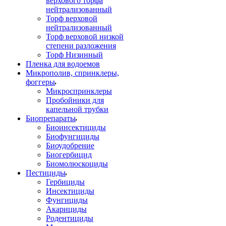
верхового торфа
нейтрализованный
Торф верховой
нейтрализованный
Торф верховой низкой
степени разложения
Торф Низинный
Пленка для водоемов
Микрополив, спринклеры,
фоггеры
Микроспринклеры
Пробойники для
капельной трубки
Биопрепараты
Биоинсектициды
Биофунгициды
Биоудобрение
Биогербицид
Биомолюскоциды
Пестициды
Гербициды
Инсектициды
Фунгициды
Акарициды
Родентициды