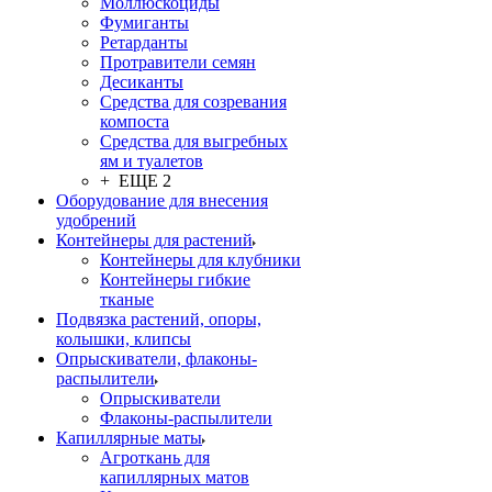
Моллюскоциды
Фумиганты
Ретарданты
Протравители семян
Десиканты
Средства для созревания
компоста
Средства для выгребных
ям и туалетов
+ ЕЩЕ 2
Оборудование для внесения
удобрений
Контейнеры для растений
Контейнеры для клубники
Контейнеры гибкие
тканые
Подвязка растений, опоры,
колышки, клипсы
Опрыскиватели, флаконы-
распылители
Опрыскиватели
Флаконы-распылители
Капиллярные маты
Агроткань для
капиллярных матов