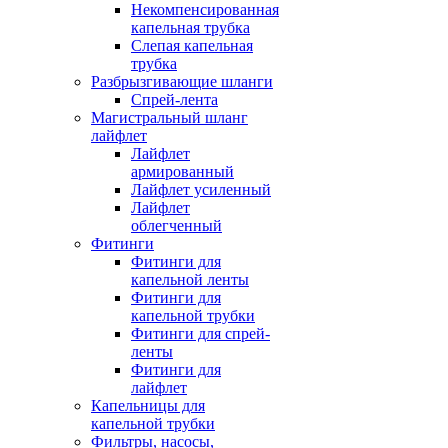
Некомпенсированная
капельная трубка
Слепая капельная
трубка
Разбрызгивающие шланги
Спрей-лента
Магистральный шланг
лайфлет
Лайфлет
армированный
Лайфлет усиленный
Лайфлет
облегченный
Фитинги
Фитинги для
капельной ленты
Фитинги для
капельной трубки
Фитинги для спрей-
ленты
Фитинги для
лайфлет
Капельницы для
капельной трубки
Фильтры, насосы,