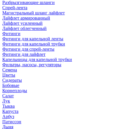
Разбрызгивающие шланги
Спрей-лента
Магистральный шланг лайфлет
Лайфлет армированный
Лайфлет усиленный
Лайфлет облегченный
Фитинги
Фитинги для капельной ленты
Фитинги для капельной трубки
Фитинги для спрей-ленты
Фитинги для лайфлет
Капельницы для капельной трубки
Фильтры, насосы, регуляторы
Семена
Цветы
Сидераты
Бобовые
Корнеплоды
Салат
Лук
Тыква
Капуста
Арбуз
Патиссон
Дыня