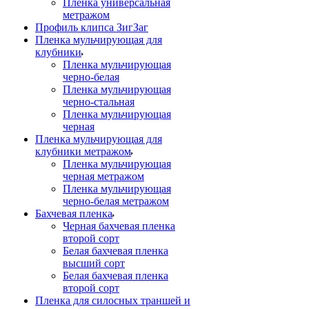
Пленка универсальная
метражом
Профиль клипса ЗигЗаг
Пленка мульчирующая для
клубники
Пленка мульчирующая
черно-белая
Пленка мульчирующая
черно-стальная
Пленка мульчирующая
черная
Пленка мульчирующая для
клубники метражом
Пленка мульчирующая
черная метражом
Пленка мульчирующая
черно-белая метражом
Бахчевая пленка
Черная бахчевая пленка
второй сорт
Белая бахчевая пленка
высший сорт
Белая бахчевая пленка
второй сорт
Пленка для силосных траншей и