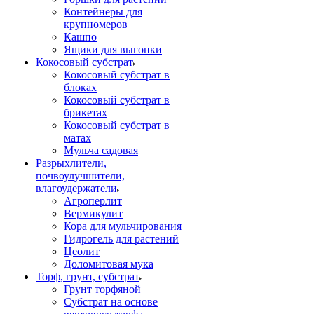
Контейнеры для
крупномеров
Кашпо
Ящики для выгонки
Кокосовый субстрат
Кокосовый субстрат в
блоках
Кокосовый субстрат в
брикетах
Кокосовый субстрат в
матах
Мульча садовая
Разрыхлители,
почвоулучшители,
влагоудержатели
Агроперлит
Вермикулит
Кора для мульчирования
Гидрогель для растений
Цеолит
Доломитовая мука
Торф, грунт, субстрат
Грунт торфяной
Субстрат на основе