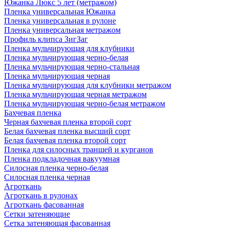
Южанка Люкс 5 лет (метражом)
Пленка универсальная Южанка
Пленка универсальная в рулоне
Пленка универсальная метражом
Профиль клипса ЗигЗаг
Пленка мульчирующая для клубники
Пленка мульчирующая черно-белая
Пленка мульчирующая черно-стальная
Пленка мульчирующая черная
Пленка мульчирующая для клубники метражом
Пленка мульчирующая черная метражом
Пленка мульчирующая черно-белая метражом
Бахчевая пленка
Черная бахчевая пленка второй сорт
Белая бахчевая пленка высший сорт
Белая бахчевая пленка второй сорт
Пленка для силосных траншей и курганов
Пленка подкладочная вакуумная
Силосная пленка черно-белая
Силосная пленка черная
Агроткань
Агроткань в рулонах
Агроткань фасованная
Сетки затеняющие
Сетка затеняющая фасованная