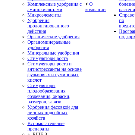
Комплексные удобрения с
О
болезн
аминокислотами
компании
растен
Микроэлементы
Справо
Удобрения
по
пролонгированного
вредит
действия
Прогр
Органические удобрения
подкор
Органоминеральные
удобрения
Минеральные удобрения
Стимуляторы роста
Стимуляторы роста и
антистрессанты на основе
фульвовых и гуминовых
кислот
Стимуляторы
плодообразования,
созревания, окраски,
размеров, завязи
Удобрения фасовкой для
личных подсобных
хозяйств
Вспомогательные
препараты
+ ЕЩЕ 3