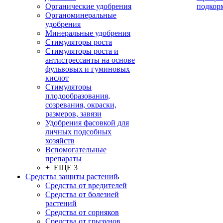
Органические удобрения
подкор
Органоминеральные
удобрения
Минеральные удобрения
Стимуляторы роста
Стимуляторы роста и
антистрессанты на основе
фульвовых и гуминовых
кислот
Стимуляторы
плодообразования,
созревания, окраски,
размеров, завязи
Удобрения фасовкой для
личных подсобных
хозяйств
Вспомогательные
препараты
+ ЕЩЕ 3
Средства защиты растений
Средства от вредителей
Средства от болезней
растений
Средства от сорняков
Средства от грызунов