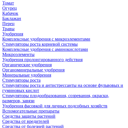
Томат
Огурец
Кабачок
Баклажан
Перец
Травы
Удобрения
Комплексные удобрения с микроэлементами
Стимуляторы роста корневой системы
Комплексные удобрения с аминокислотами
Микроэлементы
Удобрения пролонгированного действия
Органические удобрения
Органоминеральные удобрения
Минеральные удобрения
Стимуляторы роста
Стимуляторы роста и антистрессанты на основе фульвовых и
гуминовых кислот
Стимуляторы плодообразования, созревания, окраски,
размеров, завязи
Удобрения фасовкой для личных подсобных хозяйств
Вспомогательные препараты
Средства защиты растений
Средства от вредителей
Средства от болезней растений