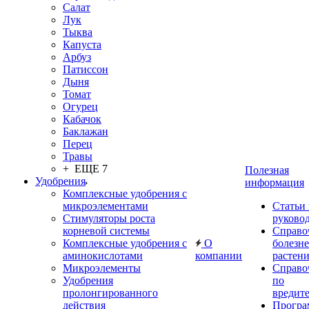
Салат
Лук
Тыква
Капуста
Арбуз
Патиссон
Дыня
Томат
Огурец
Кабачок
Баклажан
Перец
Травы
+ ЕЩЕ 7
Полезная
Удобрения
информация
Комплексные удобрения с
микроэлементами
Статьи
Стимуляторы роста
руково
корневой системы
Справо
Комплексные удобрения с
О
болезн
аминокислотами
компании
растен
Микроэлементы
Справо
Удобрения
по
пролонгированного
вредит
действия
Прогр