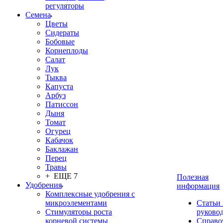
регуляторы
Семена
Цветы
Сидераты
Бобовые
Корнеплоды
Салат
Лук
Тыква
Капуста
Арбуз
Патиссон
Дыня
Томат
Огурец
Кабачок
Баклажан
Перец
Травы
+ ЕЩЕ 7
Полезная
Удобрения
информация
Комплексные удобрения с
микроэлементами
Статьи
Стимуляторы роста
руково
корневой системы
Справо