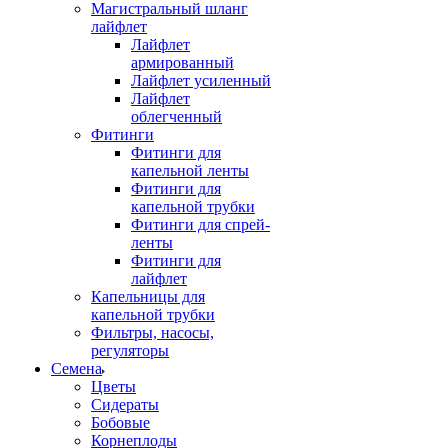
Магистральный шланг
лайфлет
Лайфлет
армированный
Лайфлет усиленный
Лайфлет
облегченный
Фитинги
Фитинги для
капельной ленты
Фитинги для
капельной трубки
Фитинги для спрей-
ленты
Фитинги для
лайфлет
Капельницы для
капельной трубки
Фильтры, насосы,
регуляторы
Семена
Цветы
Сидераты
Бобовые
Корнеплоды