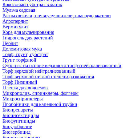
Кокосовый субстрат в матах
Мульча садовая
Разрыхлители, почвоулучшители, влагоудержатели
Агроперлит
Вермикулит
Кора для мульчирования
Гидрогель для растений
Цеолит
Доломитовая мука
Торф, грунт, субстрат
Грунт торфяной
Субстрат на основе верхового торфа нейтрализованный
Торф верховой нейтрализованный
Торф верховой низкой степени разложения
Торф Низинный
Пленка для водоемов
Микрополив, спринклеры, фоггеры
Микроспринклеры
Пробойники для капельной трубки
Биопрепараты
Биоинсектициды
Биофунгициды
Биоудобрение
Биогербицид
Биомолюскоциды