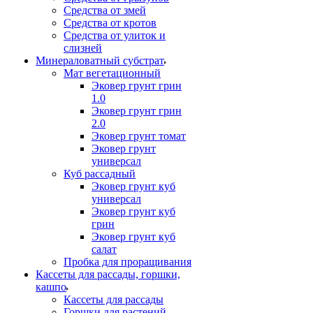
Средства от змей
Средства от кротов
Средства от улиток и
слизней
Минераловатный субстрат
Мат вегетационный
Эковер грунт грин
1.0
Эковер грунт грин
2.0
Эковер грунт томат
Эковер грунт
универсал
Куб рассадный
Эковер грунт куб
универсал
Эковер грунт куб
грин
Эковер грунт куб
салат
Пробка для проращивания
Кассеты для рассады, горшки,
кашпо
Кассеты для рассады
Горшки для растений