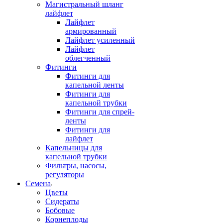
Магистральный шланг
лайфлет
Лайфлет
армированный
Лайфлет усиленный
Лайфлет
облегченный
Фитинги
Фитинги для
капельной ленты
Фитинги для
капельной трубки
Фитинги для спрей-
ленты
Фитинги для
лайфлет
Капельницы для
капельной трубки
Фильтры, насосы,
регуляторы
Семена
Цветы
Сидераты
Бобовые
Корнеплоды