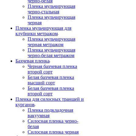
черно-белая
Пленка мульчирующая
черно-стальная
Пленка мульчирующая
черная
Пленка мульчирующая для
клубники метражом
Пленка мульчирующая
черная метражом
Пленка мульчирующая
черно-белая метражом
Бахчевая пленка
Черная бахчевая пленка
второй сорт
Белая бахчевая пленка
высший сорт
Белая бахчевая пленка
второй сорт
Пленка для силосных траншей и
курганов
Пленка подкладочная
вакуумная
Силосная пленка черно-
белая
Силосная пленка черная