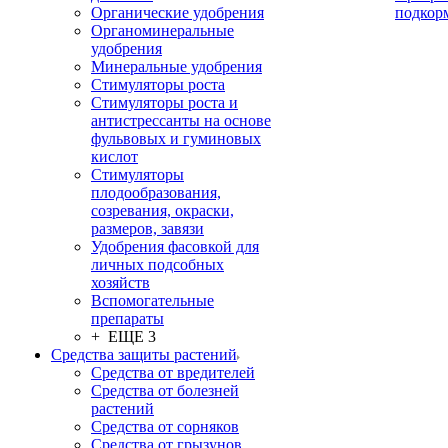
Органические удобрения
подкор
Органоминеральные
удобрения
Минеральные удобрения
Стимуляторы роста
Стимуляторы роста и
антистрессанты на основе
фульвовых и гуминовых
кислот
Стимуляторы
плодообразования,
созревания, окраски,
размеров, завязи
Удобрения фасовкой для
личных подсобных
хозяйств
Вспомогательные
препараты
+ ЕЩЕ 3
Средства защиты растений
Средства от вредителей
Средства от болезней
растений
Средства от сорняков
Средства от грызунов