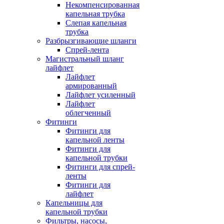
Некомпенсированная
капельная трубка
Слепая капельная
трубка
Разбрызгивающие шланги
Спрей-лента
Магистральный шланг
лайфлет
Лайфлет
армированный
Лайфлет усиленный
Лайфлет
облегченный
Фитинги
Фитинги для
капельной ленты
Фитинги для
капельной трубки
Фитинги для спрей-
ленты
Фитинги для
лайфлет
Капельницы для
капельной трубки
Фильтры, насосы,