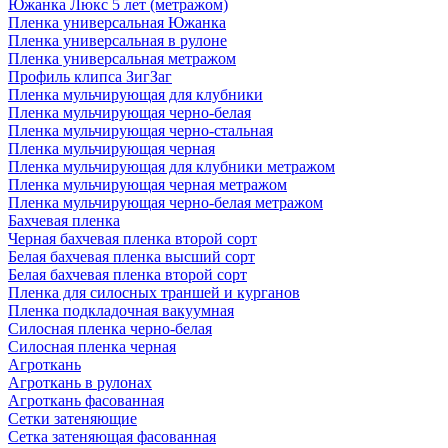
Южанка Люкс 5 лет (метражом)
Пленка универсальная Южанка
Пленка универсальная в рулоне
Пленка универсальная метражом
Профиль клипса ЗигЗаг
Пленка мульчирующая для клубники
Пленка мульчирующая черно-белая
Пленка мульчирующая черно-стальная
Пленка мульчирующая черная
Пленка мульчирующая для клубники метражом
Пленка мульчирующая черная метражом
Пленка мульчирующая черно-белая метражом
Бахчевая пленка
Черная бахчевая пленка второй сорт
Белая бахчевая пленка высший сорт
Белая бахчевая пленка второй сорт
Пленка для силосных траншей и курганов
Пленка подкладочная вакуумная
Силосная пленка черно-белая
Силосная пленка черная
Агроткань
Агроткань в рулонах
Агроткань фасованная
Сетки затеняющие
Сетка затеняющая фасованная