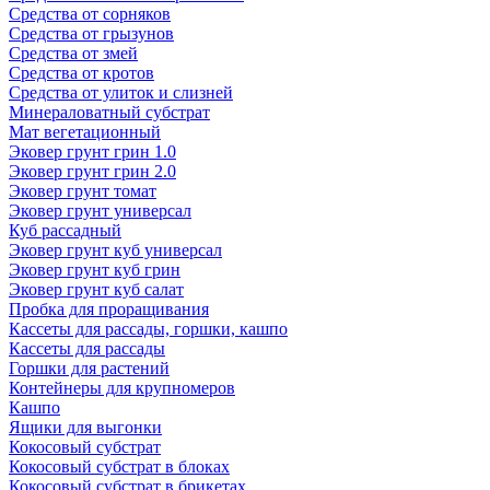
Средства от сорняков
Средства от грызунов
Средства от змей
Средства от кротов
Средства от улиток и слизней
Минераловатный субстрат
Мат вегетационный
Эковер грунт грин 1.0
Эковер грунт грин 2.0
Эковер грунт томат
Эковер грунт универсал
Куб рассадный
Эковер грунт куб универсал
Эковер грунт куб грин
Эковер грунт куб салат
Пробка для проращивания
Кассеты для рассады, горшки, кашпо
Кассеты для рассады
Горшки для растений
Контейнеры для крупномеров
Кашпо
Ящики для выгонки
Кокосовый субстрат
Кокосовый субстрат в блоках
Кокосовый субстрат в брикетах