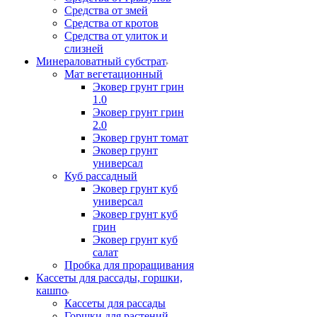
Средства от змей
Средства от кротов
Средства от улиток и
слизней
Минераловатный субстрат
Мат вегетационный
Эковер грунт грин
1.0
Эковер грунт грин
2.0
Эковер грунт томат
Эковер грунт
универсал
Куб рассадный
Эковер грунт куб
универсал
Эковер грунт куб
грин
Эковер грунт куб
салат
Пробка для проращивания
Кассеты для рассады, горшки,
кашпо
Кассеты для рассады
Горшки для растений