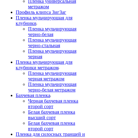
Пленка универсальная
метражом
Профиль клипса ЗигЗаг
Пленка мульчирующая для
клубники
Пленка мульчирующая
черно-белая
Пленка мульчирующая
черно-стальная
Пленка мульчирующая
черная
Пленка мульчирующая для
клубники метражом
Пленка мульчирующая
черная метражом
Пленка мульчирующая
черно-белая метражом
Бахчевая пленка
Черная бахчевая пленка
второй сорт
Белая бахчевая пленка
высший сорт
Белая бахчевая пленка
второй сорт
Пленка для силосных траншей и