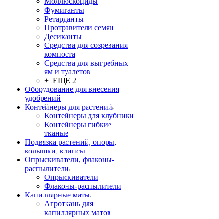
Моллюскоциды
Фумиганты
Ретарданты
Протравители семян
Десиканты
Средства для созревания
компоста
Средства для выгребных
ям и туалетов
+ ЕЩЕ 2
Оборудование для внесения
удобрений
Контейнеры для растений
Контейнеры для клубники
Контейнеры гибкие
тканые
Подвязка растений, опоры,
колышки, клипсы
Опрыскиватели, флаконы-
распылители
Опрыскиватели
Флаконы-распылители
Капиллярные маты
Агроткань для
капиллярных матов