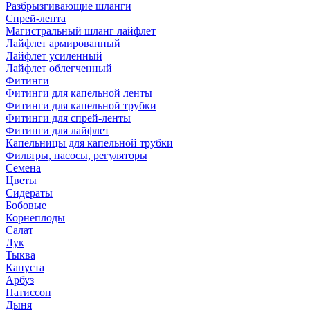
Разбрызгивающие шланги
Спрей-лента
Магистральный шланг лайфлет
Лайфлет армированный
Лайфлет усиленный
Лайфлет облегченный
Фитинги
Фитинги для капельной ленты
Фитинги для капельной трубки
Фитинги для спрей-ленты
Фитинги для лайфлет
Капельницы для капельной трубки
Фильтры, насосы, регуляторы
Семена
Цветы
Сидераты
Бобовые
Корнеплоды
Салат
Лук
Тыква
Капуста
Арбуз
Патиссон
Дыня