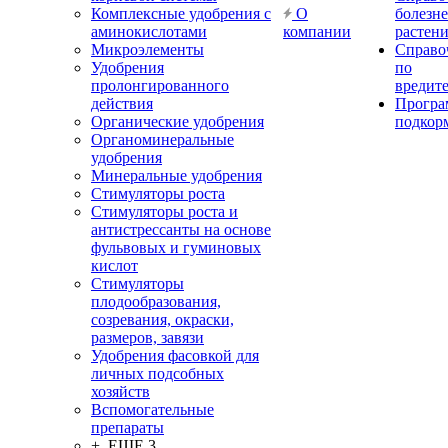
Комплексные удобрения с
О
болезн
аминокислотами
компании
растен
Микроэлементы
Справо
Удобрения
по
пролонгированного
вредит
действия
Прогр
Органические удобрения
подкор
Органоминеральные
удобрения
Минеральные удобрения
Стимуляторы роста
Стимуляторы роста и
антистрессанты на основе
фульвовых и гуминовых
кислот
Стимуляторы
плодообразования,
созревания, окраски,
размеров, завязи
Удобрения фасовкой для
личных подсобных
хозяйств
Вспомогательные
препараты
+ ЕЩЕ 3