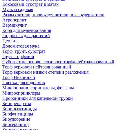
Кокосовый субстрат в матах
Мульча садовая
Разрыхлители, почвоулучшители, влагоудержатели
Агроперлит
Вермикулит
Кора для мульчирования
Гидрогель для растений
Цеолит
Доломитовая мука
Торф, грунт, субстрат
Грунт торфяной
Субстрат на основе верхового торфа нейтрализованный
Торф верховой нейтрализованный
Торф верховой низкой степени разложения
Торф Низинный
Пленка для водоемов
Микрополив, спринклеры, фоггеры
Микроспринклеры
Пробойники для капельной трубки
Биопрепараты
Биоинсектициды
Биофунгициды
Биоудобрение
Биогербицид
Биомолюскоциды