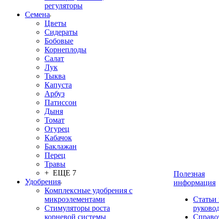
регуляторы
Семена
Цветы
Сидераты
Бобовые
Корнеплоды
Салат
Лук
Тыква
Капуста
Арбуз
Патиссон
Дыня
Томат
Огурец
Кабачок
Баклажан
Перец
Травы
+ ЕЩЕ 7
Полезная
Удобрения
информация
Комплексные удобрения с
микроэлементами
Статьи
Стимуляторы роста
руково
корневой системы
Справо