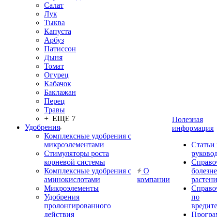
Салат
Лук
Тыква
Капуста
Арбуз
Патиссон
Дыня
Томат
Огурец
Кабачок
Баклажан
Перец
Травы
+ ЕЩЕ 7
Полезная
Удобрения
информация
Комплексные удобрения с
микроэлементами
Статьи
Стимуляторы роста
руково
корневой системы
Справо
Комплексные удобрения с
О
болезн
аминокислотами
компании
растен
Микроэлементы
Справо
Удобрения
по
пролонгированного
вредит
действия
Прогр