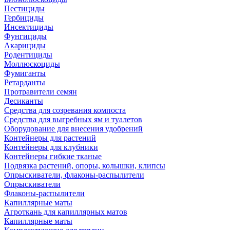
Пестициды
Гербициды
Инсектициды
Фунгициды
Акарициды
Родентициды
Моллюскоциды
Фумиганты
Ретарданты
Протравители семян
Десиканты
Средства для созревания компоста
Средства для выгребных ям и туалетов
Оборудование для внесения удобрений
Контейнеры для растений
Контейнеры для клубники
Контейнеры гибкие тканые
Подвязка растений, опоры, колышки, клипсы
Опрыскиватели, флаконы-распылители
Опрыскиватели
Флаконы-распылители
Капиллярные маты
Агроткань для капиллярных матов
Капиллярные маты