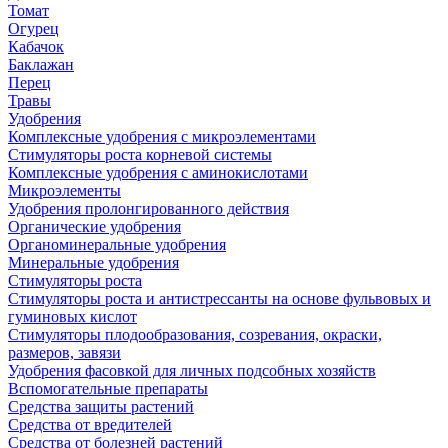
Томат
Огурец
Кабачок
Баклажан
Перец
Травы
Удобрения
Комплексные удобрения с микроэлементами
Стимуляторы роста корневой системы
Комплексные удобрения с аминокислотами
Микроэлементы
Удобрения пролонгированного действия
Органические удобрения
Органоминеральные удобрения
Минеральные удобрения
Стимуляторы роста
Стимуляторы роста и антистрессанты на основе фульвовых и
гуминовых кислот
Стимуляторы плодообразования, созревания, окраски,
размеров, завязи
Удобрения фасовкой для личных подсобных хозяйств
Вспомогательные препараты
Средства защиты растений
Средства от вредителей
Средства от болезней растений