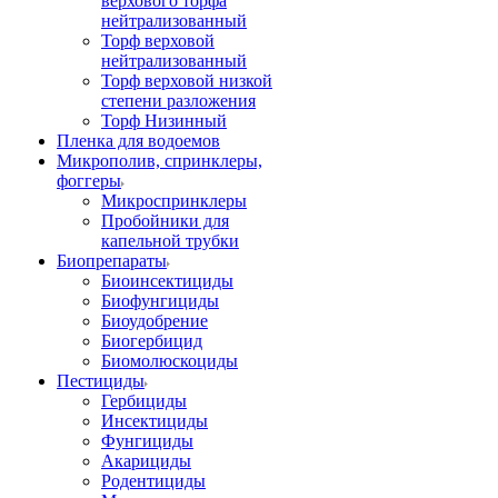
верхового торфа
нейтрализованный
Торф верховой
нейтрализованный
Торф верховой низкой
степени разложения
Торф Низинный
Пленка для водоемов
Микрополив, спринклеры,
фоггеры
Микроспринклеры
Пробойники для
капельной трубки
Биопрепараты
Биоинсектициды
Биофунгициды
Биоудобрение
Биогербицид
Биомолюскоциды
Пестициды
Гербициды
Инсектициды
Фунгициды
Акарициды
Родентициды