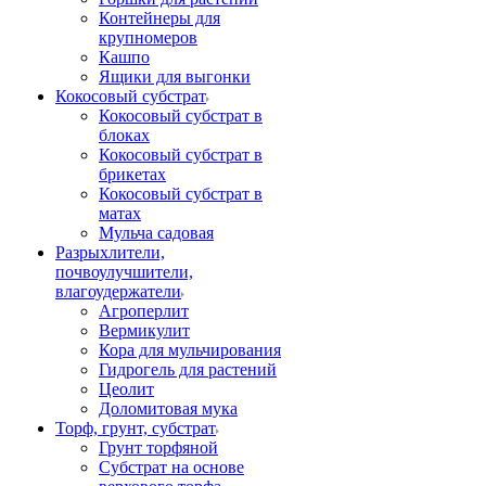
Контейнеры для
крупномеров
Кашпо
Ящики для выгонки
Кокосовый субстрат
Кокосовый субстрат в
блоках
Кокосовый субстрат в
брикетах
Кокосовый субстрат в
матах
Мульча садовая
Разрыхлители,
почвоулучшители,
влагоудержатели
Агроперлит
Вермикулит
Кора для мульчирования
Гидрогель для растений
Цеолит
Доломитовая мука
Торф, грунт, субстрат
Грунт торфяной
Субстрат на основе