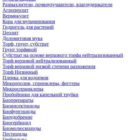
Разрыхлители, почвоулучшители, влагоудержатели
Агроперлит
Вермикулит
Кора для мульчирования
Гидрогель для растений
Цеолит
Доломитовая мука
Торф, грунт, субстрат
Грунт торфяной
Субстрат на основе верхового торфа нейтрализованный
Торф верховой нейтрализованный
Торф верховой низкой степени разложения
Торф Низинный
Пленка для водоемов
Микрополив, спринклеры, фоггеры
Микроспринклеры
Пробойники для капельной трубки
Биопрепараты
Биоинсектициды
Биофунгициды
Биоудобрение
Биогербицид
Биомолюскоциды
Пестициды
Гербициды