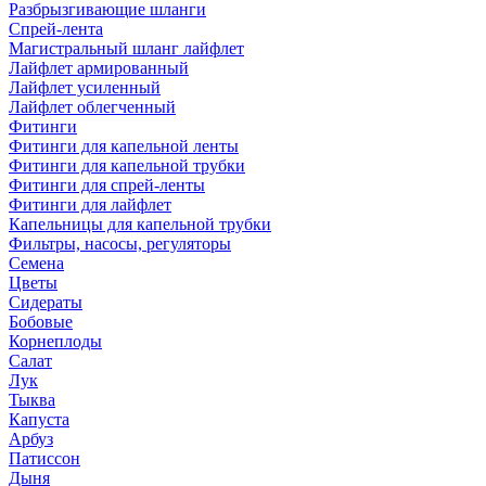
Разбрызгивающие шланги
Спрей-лента
Магистральный шланг лайфлет
Лайфлет армированный
Лайфлет усиленный
Лайфлет облегченный
Фитинги
Фитинги для капельной ленты
Фитинги для капельной трубки
Фитинги для спрей-ленты
Фитинги для лайфлет
Капельницы для капельной трубки
Фильтры, насосы, регуляторы
Семена
Цветы
Сидераты
Бобовые
Корнеплоды
Салат
Лук
Тыква
Капуста
Арбуз
Патиссон
Дыня