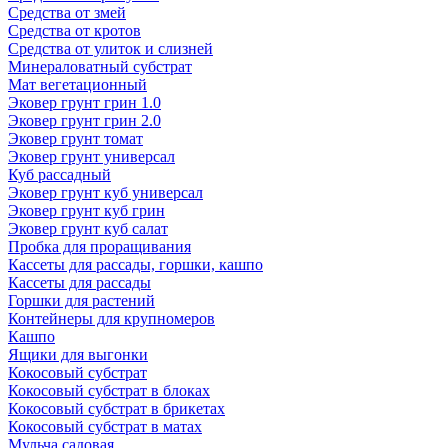
Средства от змей
Средства от кротов
Средства от улиток и слизней
Минераловатный субстрат
Мат вегетационный
Эковер грунт грин 1.0
Эковер грунт грин 2.0
Эковер грунт томат
Эковер грунт универсал
Куб рассадный
Эковер грунт куб универсал
Эковер грунт куб грин
Эковер грунт куб салат
Пробка для проращивания
Кассеты для рассады, горшки, кашпо
Кассеты для рассады
Горшки для растений
Контейнеры для крупномеров
Кашпо
Ящики для выгонки
Кокосовый субстрат
Кокосовый субстрат в блоках
Кокосовый субстрат в брикетах
Кокосовый субстрат в матах
Мульча садовая