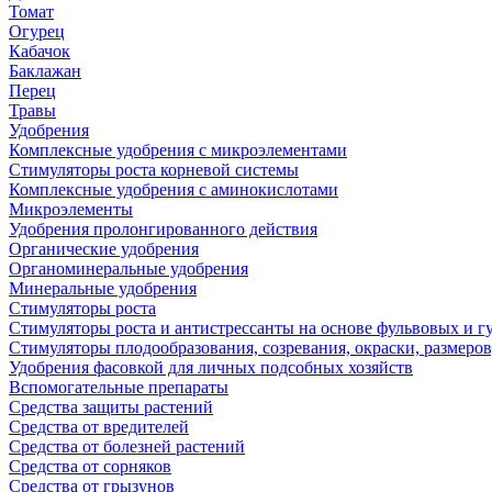
Томат
Огурец
Кабачок
Баклажан
Перец
Травы
Удобрения
Комплексные удобрения с микроэлементами
Стимуляторы роста корневой системы
Комплексные удобрения с аминокислотами
Микроэлементы
Удобрения пролонгированного действия
Органические удобрения
Органоминеральные удобрения
Минеральные удобрения
Стимуляторы роста
Стимуляторы роста и антистрессанты на основе фульвовых и 
Стимуляторы плодообразования, созревания, окраски, размеров,
Удобрения фасовкой для личных подсобных хозяйств
Вспомогательные препараты
Средства защиты растений
Средства от вредителей
Средства от болезней растений
Средства от сорняков
Средства от грызунов