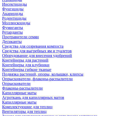
Инсектициды
Фунгициды
Акарициды
Родентициды
Моллюскоциды
Фумиганты
Ретарданты
Протравители семян
Десиканты
Средства для созревания компоста
Средства для выгребных ям и туалетов
Оборудование для внесения удобрений
Контейнеры для растений
Контейнеры для клубники
Контейнеры гибкие тканые
Подвязка растений, опоры, колышки, клипсы
Опрыскиватели, флаконы-распылители
Опрыскиватели
Флаконы-распылители
Капиллярные маты
Агроткань для капиллярных матов
Капиллярные маты
Комплектующие для теплиц
Вентиляторы для теплиц