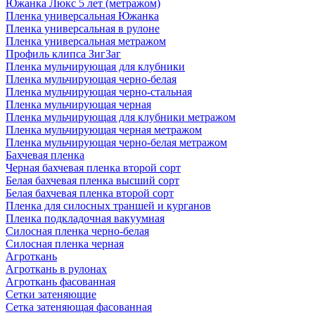
Южанка Люкс 5 лет (метражом)
Пленка универсальная Южанка
Пленка универсальная в рулоне
Пленка универсальная метражом
Профиль клипса ЗигЗаг
Пленка мульчирующая для клубники
Пленка мульчирующая черно-белая
Пленка мульчирующая черно-стальная
Пленка мульчирующая черная
Пленка мульчирующая для клубники метражом
Пленка мульчирующая черная метражом
Пленка мульчирующая черно-белая метражом
Бахчевая пленка
Черная бахчевая пленка второй сорт
Белая бахчевая пленка высший сорт
Белая бахчевая пленка второй сорт
Пленка для силосных траншей и курганов
Пленка подкладочная вакуумная
Силосная пленка черно-белая
Силосная пленка черная
Агроткань
Агроткань в рулонах
Агроткань фасованная
Сетки затеняющие
Сетка затеняющая фасованная