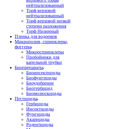
верхового торфа
нейтрализованный
Торф верховой
нейтрализованный
Торф верховой низкой
степени разложения
Торф Низинный
Пленка для водоемов
Микрополив, спринклеры,
фоггеры
Микроспринклеры
Пробойники для
капельной трубки
Биопрепараты
Биоинсектициды
Биофунгициды
Биоудобрение
Биогербицид
Биомолюскоциды
Пестициды
Гербициды
Инсектициды
Фунгициды
Акарициды
Родентициды