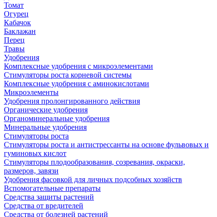
Томат
Огурец
Кабачок
Баклажан
Перец
Травы
Удобрения
Комплексные удобрения с микроэлементами
Стимуляторы роста корневой системы
Комплексные удобрения с аминокислотами
Микроэлементы
Удобрения пролонгированного действия
Органические удобрения
Органоминеральные удобрения
Минеральные удобрения
Стимуляторы роста
Стимуляторы роста и антистрессанты на основе фульвовых и
гуминовых кислот
Стимуляторы плодообразования, созревания, окраски,
размеров, завязи
Удобрения фасовкой для личных подсобных хозяйств
Вспомогательные препараты
Средства защиты растений
Средства от вредителей
Средства от болезней растений