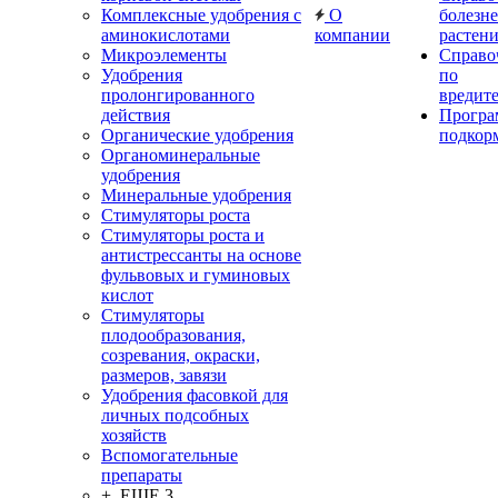
Комплексные удобрения с
О
болезн
аминокислотами
компании
растен
Микроэлементы
Справо
Удобрения
по
пролонгированного
вредит
действия
Прогр
Органические удобрения
подкор
Органоминеральные
удобрения
Минеральные удобрения
Стимуляторы роста
Стимуляторы роста и
антистрессанты на основе
фульвовых и гуминовых
кислот
Стимуляторы
плодообразования,
созревания, окраски,
размеров, завязи
Удобрения фасовкой для
личных подсобных
хозяйств
Вспомогательные
препараты
+ ЕЩЕ 3