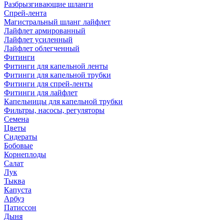
Разбрызгивающие шланги
Спрей-лента
Магистральный шланг лайфлет
Лайфлет армированный
Лайфлет усиленный
Лайфлет облегченный
Фитинги
Фитинги для капельной ленты
Фитинги для капельной трубки
Фитинги для спрей-ленты
Фитинги для лайфлет
Капельницы для капельной трубки
Фильтры, насосы, регуляторы
Семена
Цветы
Сидераты
Бобовые
Корнеплоды
Салат
Лук
Тыква
Капуста
Арбуз
Патиссон
Дыня