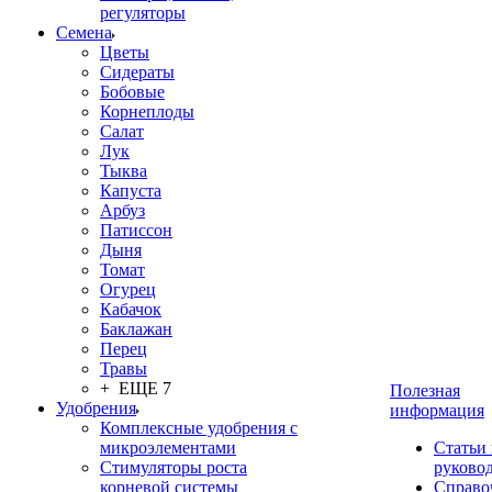
регуляторы
Семена
Цветы
Сидераты
Бобовые
Корнеплоды
Салат
Лук
Тыква
Капуста
Арбуз
Патиссон
Дыня
Томат
Огурец
Кабачок
Баклажан
Перец
Травы
+ ЕЩЕ 7
Полезная
Удобрения
информация
Комплексные удобрения с
микроэлементами
Статьи
Стимуляторы роста
руково
корневой системы
Справо