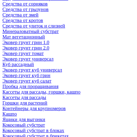
Средства от сорняков
Средства от грызунов
Средства от змей
Средства от кротов
Средства от улиток и слизней
Минераловатный субстрат
Мат вегетационный
Эковер грунт грин 1.0
Эковер грунт грин 2.0
Эковер грунт томат
Эковер грунт универсал
Куб рассадный
Эковер грунт куб универсал
Эковер грунт куб грин
Эковер грунт куб салат
Пробка для проращивания
Кассеты для рассады, горшки, кашпо
Кассеты для рассады
Горшки для растений
Контейнеры для крупномеров
Кашпо
Ящики для выгонки
Кокосовый субстрат
Кокосовый субстрат в блоках
Кокосовый субстрат в брикетах