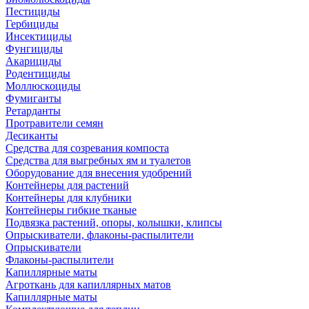
Пестициды
Гербициды
Инсектициды
Фунгициды
Акарициды
Родентициды
Моллюскоциды
Фумиганты
Ретарданты
Протравители семян
Десиканты
Средства для созревания компоста
Средства для выгребных ям и туалетов
Оборудование для внесения удобрений
Контейнеры для растений
Контейнеры для клубники
Контейнеры гибкие тканые
Подвязка растений, опоры, колышки, клипсы
Опрыскиватели, флаконы-распылители
Опрыскиватели
Флаконы-распылители
Капиллярные маты
Агроткань для капиллярных матов
Капиллярные маты