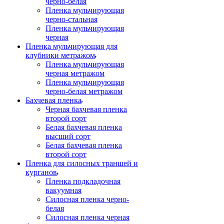
черно-белая
Пленка мульчирующая
черно-стальная
Пленка мульчирующая
черная
Пленка мульчирующая для
клубники метражом
Пленка мульчирующая
черная метражом
Пленка мульчирующая
черно-белая метражом
Бахчевая пленка
Черная бахчевая пленка
второй сорт
Белая бахчевая пленка
высший сорт
Белая бахчевая пленка
второй сорт
Пленка для силосных траншей и
курганов
Пленка подкладочная
вакуумная
Силосная пленка черно-
белая
Силосная пленка черная