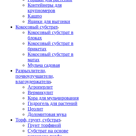
Контейнеры для
крупномеров
Кашпо
Ящики для выгонки
Кокосовый субстрат
Кокосовый субстрат в
блоках
Кокосовый субстрат в
брикетах
Кокосовый субстрат в
матах
Мульча садовая
Разрыхлители,
почвоулучшители,
влагоудержатели
Агроперлит
Вермикулит
Кора для мульчирования
Гидрогель для растений
Цеолит
Доломитовая мука
Торф, грунт, субстрат
Грунт торфяной
Субстрат на основе