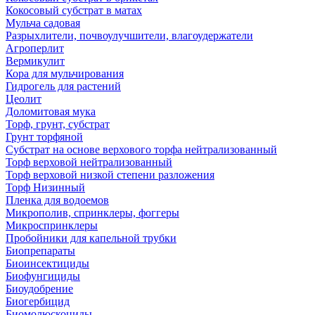
Кокосовый субстрат в матах
Мульча садовая
Разрыхлители, почвоулучшители, влагоудержатели
Агроперлит
Вермикулит
Кора для мульчирования
Гидрогель для растений
Цеолит
Доломитовая мука
Торф, грунт, субстрат
Грунт торфяной
Субстрат на основе верхового торфа нейтрализованный
Торф верховой нейтрализованный
Торф верховой низкой степени разложения
Торф Низинный
Пленка для водоемов
Микрополив, спринклеры, фоггеры
Микроспринклеры
Пробойники для капельной трубки
Биопрепараты
Биоинсектициды
Биофунгициды
Биоудобрение
Биогербицид
Биомолюскоциды