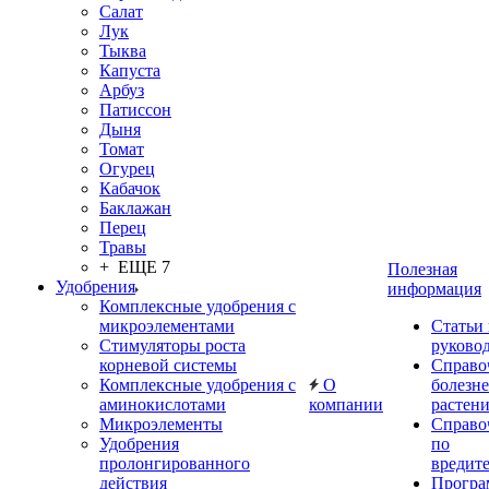
Салат
Лук
Тыква
Капуста
Арбуз
Патиссон
Дыня
Томат
Огурец
Кабачок
Баклажан
Перец
Травы
+ ЕЩЕ 7
Полезная
Удобрения
информация
Комплексные удобрения с
микроэлементами
Статьи
Стимуляторы роста
руково
корневой системы
Справо
Комплексные удобрения с
О
болезн
аминокислотами
компании
растен
Микроэлементы
Справо
Удобрения
по
пролонгированного
вредит
действия
Прогр