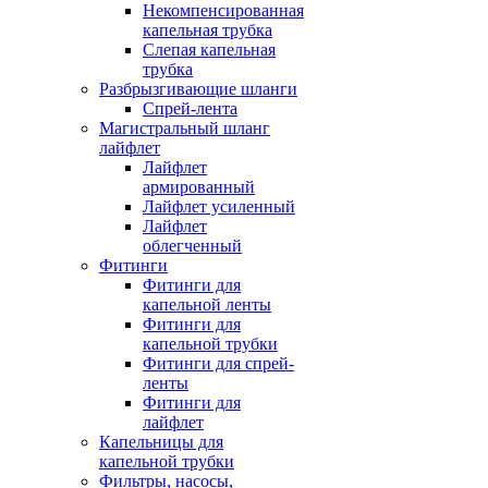
Некомпенсированная
капельная трубка
Слепая капельная
трубка
Разбрызгивающие шланги
Спрей-лента
Магистральный шланг
лайфлет
Лайфлет
армированный
Лайфлет усиленный
Лайфлет
облегченный
Фитинги
Фитинги для
капельной ленты
Фитинги для
капельной трубки
Фитинги для спрей-
ленты
Фитинги для
лайфлет
Капельницы для
капельной трубки
Фильтры, насосы,