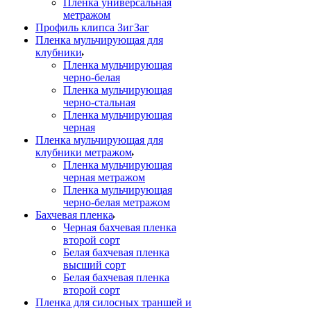
Пленка универсальная
метражом
Профиль клипса ЗигЗаг
Пленка мульчирующая для
клубники
Пленка мульчирующая
черно-белая
Пленка мульчирующая
черно-стальная
Пленка мульчирующая
черная
Пленка мульчирующая для
клубники метражом
Пленка мульчирующая
черная метражом
Пленка мульчирующая
черно-белая метражом
Бахчевая пленка
Черная бахчевая пленка
второй сорт
Белая бахчевая пленка
высший сорт
Белая бахчевая пленка
второй сорт
Пленка для силосных траншей и