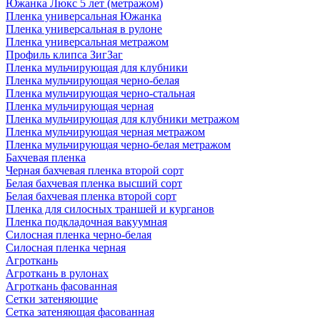
Южанка Люкс 5 лет (метражом)
Пленка универсальная Южанка
Пленка универсальная в рулоне
Пленка универсальная метражом
Профиль клипса ЗигЗаг
Пленка мульчирующая для клубники
Пленка мульчирующая черно-белая
Пленка мульчирующая черно-стальная
Пленка мульчирующая черная
Пленка мульчирующая для клубники метражом
Пленка мульчирующая черная метражом
Пленка мульчирующая черно-белая метражом
Бахчевая пленка
Черная бахчевая пленка второй сорт
Белая бахчевая пленка высший сорт
Белая бахчевая пленка второй сорт
Пленка для силосных траншей и курганов
Пленка подкладочная вакуумная
Силосная пленка черно-белая
Силосная пленка черная
Агроткань
Агроткань в рулонах
Агроткань фасованная
Сетки затеняющие
Сетка затеняющая фасованная