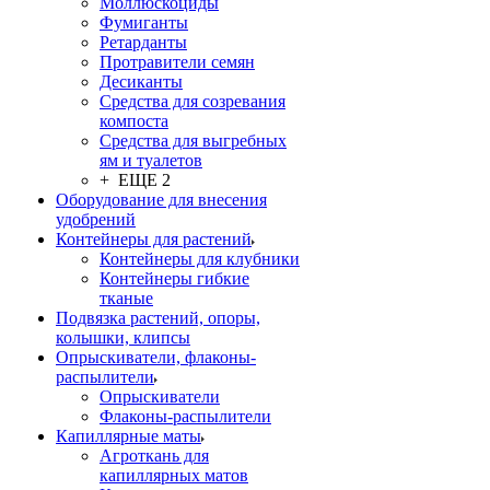
Моллюскоциды
Фумиганты
Ретарданты
Протравители семян
Десиканты
Средства для созревания
компоста
Средства для выгребных
ям и туалетов
+ ЕЩЕ 2
Оборудование для внесения
удобрений
Контейнеры для растений
Контейнеры для клубники
Контейнеры гибкие
тканые
Подвязка растений, опоры,
колышки, клипсы
Опрыскиватели, флаконы-
распылители
Опрыскиватели
Флаконы-распылители
Капиллярные маты
Агроткань для
капиллярных матов