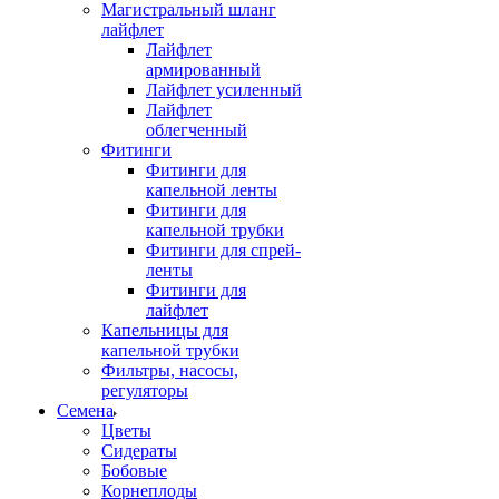
Магистральный шланг
лайфлет
Лайфлет
армированный
Лайфлет усиленный
Лайфлет
облегченный
Фитинги
Фитинги для
капельной ленты
Фитинги для
капельной трубки
Фитинги для спрей-
ленты
Фитинги для
лайфлет
Капельницы для
капельной трубки
Фильтры, насосы,
регуляторы
Семена
Цветы
Сидераты
Бобовые
Корнеплоды