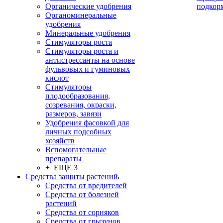
Органические удобрения
подкор
Органоминеральные
удобрения
Минеральные удобрения
Стимуляторы роста
Стимуляторы роста и
антистрессанты на основе
фульвовых и гуминовых
кислот
Стимуляторы
плодообразования,
созревания, окраски,
размеров, завязи
Удобрения фасовкой для
личных подсобных
хозяйств
Вспомогательные
препараты
+ ЕЩЕ 3
Средства защиты растений
Средства от вредителей
Средства от болезней
растений
Средства от сорняков
Средства от грызунов